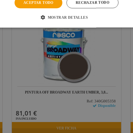
ACEPTAR TODO
RECHAZAR TODO
IVA INCLUIDO
VER FICHA
MOSTRAR DETALLES
PINTURA OFF BROADWAY EARTH UMBER, 3,8...
Ref: 340G005358
Disponible
81,01 €
IVA INCLUIDO
VER FICHA