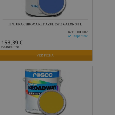
PINTURA CHROMA KEY AZUL 05710 GALON 3.8 L
Ref: 310G002
Disponible
153,39 €
IVA INCLUIDO
VER FICHA