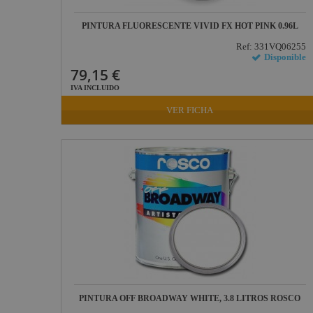
JV Case
PINTURA FLUORESCENTE VIVID FX HOT PINK 0.96L
LaserworLd
Grupo
Ref: 331VQ06255
Disponible
Factor Plus
79,15 €
IVA INCLUIDO
LEDj -
ELUMEN8
VER FICHA
Factor Link
Factor Floor
Factor Gobo
Nicolaudie
Contrik
Audibax
Factor FLEX
DAS Audio
PINTURA OFF BROADWAY WHITE, 3.8 LITROS ROSCO
LuppaLED