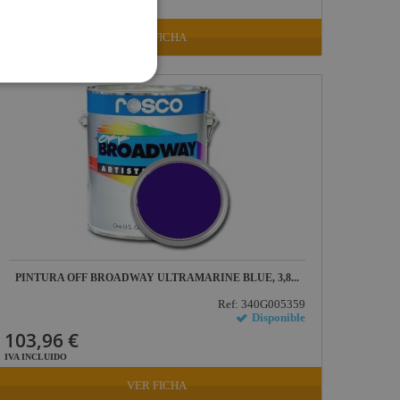
IVA INCLUIDO
VER FICHA
PINTURA OFF BROADWAY ULTRAMARINE BLUE, 3,8...
Ref: 340G005359
Disponible
103,96 €
IVA INCLUIDO
VER FICHA