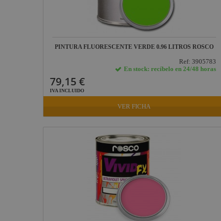
Yamaha
Audio
Defender
Pasacables
PINTURA FLUORESCENTE VERDE 0.96 LITROS ROSCO
Cameo Light
Ref: 3905783
En stock: recíbelo en 24/48 horas
Socapex
79,15 €
Dirty Rigger
IVA INCLUIDO
Audiophony
VER FICHA
Contest
Nivoflex
Gravity
Aplicaciones
Médicas
Briteq
Hilec