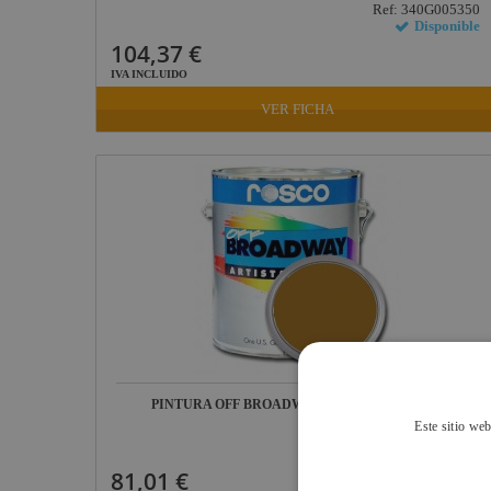
Ref: 340G005350
Disponible
Lab Gruppen
104,37 €
ProPlex
IVA INCLUIDO
Mode
VER FICHA
Midas
Behringer
Klark Teknik
Vari-Lite
Powertex
PINTURA OFF BROADWAY RAW SIENNA, 3,8...
Este sitio web
Ref: 340G005355
Disponible
81,01 €