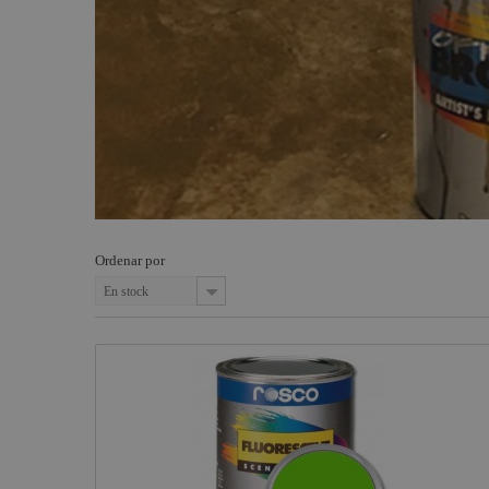
Fogger
Estructuras y
Filtros y gelatinas Rosco
Maquinaria
Smoke
Factory
Suelos y linóleos
Componentes
escenográficos
Osram
Cintas adhesivas Rosco
Liquidación
Philips
General
Electric -
Tungsram
Tesa
Ordenar por
Doughty
En stock
Pioneer DJ
Neutrik -
Rean
Harting /
Ilme
Factor Rack