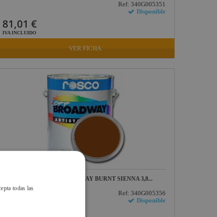
Ref: 340G005351
Disponible
81,01 €
IVA INCLUIDO
VER FICHA
PINTURA OFF BROADWAY BURNT SIENNA 3,8...
cepta todas las
Ref: 340G005356
Disponible
81,01 €