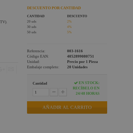
DESCUENTO POR CANTIDAD
CANTIDAD
DESCUENTO
 TV).
20 uds
2%
30 uds
4%
50 uds
5%
Referencia:
003-1616
Código EAN:
4052899080751
Unidad:
Precio por 1 Pieza
Embalaje completo:
20 Unidades
EN STOCK:
Cantidad
RECÍBELO EN
24/48 HORAS
AÑADIR AL CARRITO