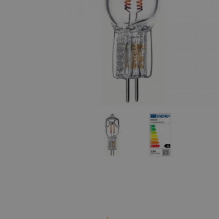
Maquinaria
Lámparas
Halógenas
Componentes
Teatro y TV
escenográficos
Lámparas
Liquidación
Lineales TV
Marcas
Lámparas
Svobodas
Portalámparas
Lámparas
Descarga
Lámparas
LED
Lámparas Luz
Negra
Lámparas
Dicroicas
Lámparas
Flash