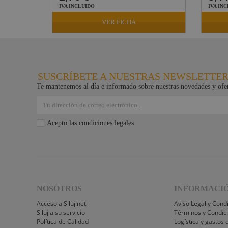
IVA INCLUIDO
IVA IN
VER FICHA
SUSCRÍBETE A NUESTRAS NEWSLETTE
Te mantenemos al día e informado sobre nuestras novedades y ofer
Acepto las
condiciones legales
NOSOTROS
INFORMACI
Acceso a Siluj.net
Aviso Legal y Cond
Siluj a su servicio
Términos y Condic
Política de Calidad
Logística y gastos 