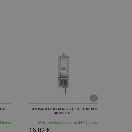
4516
LAMPARA OSRAM 64665 HLX LL BI-PIN
LAMPA
400W/36V...
8 horas
En stock: recíbelo en 24/48 horas
E
16,02 €
3,03 