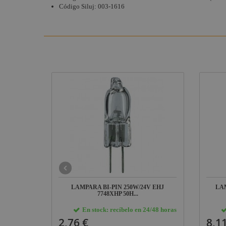
Código Siluj: 003-1616
G4 M43
LAMPARA BI-PIN 250W/24V EHJ
LAM
7748XHP 50H...
24/48 horas
En stock: recíbelo en 24/48 horas
2,76 €
8,11