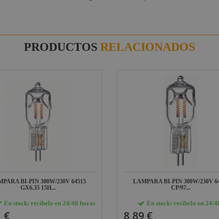
PRODUCTOS
RELACIONADOS
PARA BI-PIN 300W/230V 64515
LAMPARA BI-PIN 300W/230V 6
GX6.35 15H...
CP/97...
En stock: recíbelo en 24/48 horas
En stock: recíbelo en 24/4
 €
8,89 €