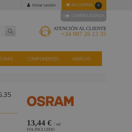
MI COMPRA
Iniciar sesión
0
COMPRA RÁPIDA
ATENCIÓN AL CLIENTE
+34 987 26 13 35
TURAS
COMPONENTES
MARCAS
6.35
13,44 €
/ ud
IVA INCLUIDO