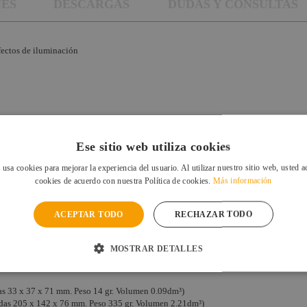
NES
DESCARGAS
DUDAS Y CONSULTAS
efectos de iluminación
Ese sitio web utiliza cookies
 usa cookies para mejorar la experiencia del usuario. Al utilizar nuestro sitio web, usted a
cookies de acuerdo con nuestra Política de cookies.
Más información
ACEPTAR TODO
RECHAZAR TODO
MOSTRAR DETALLES
 33 x 37 x 71 mm. Peso 14 gr. Volumen
0.09dm³
)
as 205 x 142 x 76 mm. Peso 335 gr. Volumen
2.21dm³)