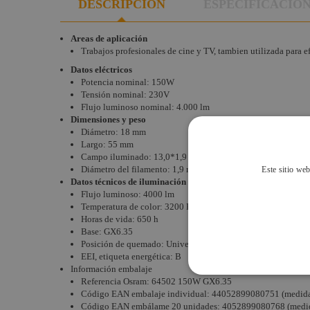
DESCRIPCIÓN
ESPECIFICACIO
Lámparas
Fluorescencia
TV
Areas de aplicación
Trabajos profesionales de cine y TV, tambien utilizada para 
Otras
Datos eléctricos
Aplicaciones
Potencia nominal: 150W
Tensión nominal: 230V
Lámparas
Flujo luminoso nominal: 4.000 lm
HMI
Dimensiones y peso
Diámetro: 18 mm
Largo: 55 mm
Campo iluminado:
13,0*1,9 mm²
Diámetro del filamento: 1,9 mm
Este sitio web
Datos técnicos de iluminación
Flujo luminoso: 4000 lm
Temperatura de color: 3200 K
Horas de vida: 650 h
Base: GX6.35
Posición de quemado: Universal
EEI, etiqueta energética: B
Información embalaje
Referencia Osram:
64502 150W GX6.35
Código EAN embalaje individual: 4
4052899080751 (medidas
Código EAN
embálame 20 unidades:
4052899080768 (medid