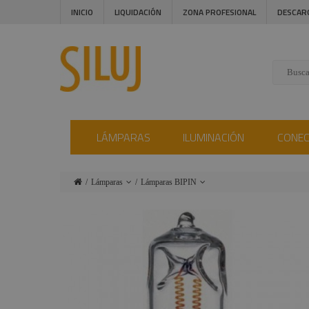
INICIO
LIQUIDACIÓN
ZONA PROFESIONAL
DESCAR
LÁMPARAS
ILUMINACIÓN
CONE
Lámparas
Lámparas BIPIN
Iluminación
Lámparas tipo
Par
Conectores
Lámparas
Instalaciones
HPL
Audiovisual
Lámparas
Compac-GKV
Estructuras y