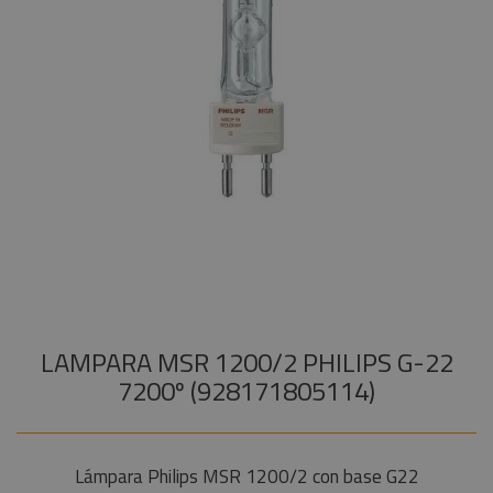
Audiovisual
+
COMPONENTES ESCENOGRÁFICOS
Estructuras y
+
MARCAS
Maquinaria
Componentes
escenográficos
Liquidación
Marcas
LAMPARA MSR 1200/2 PHILIPS G-22
7200º (928171805114)
Lámpara Philips MSR 1200/2 con base G22