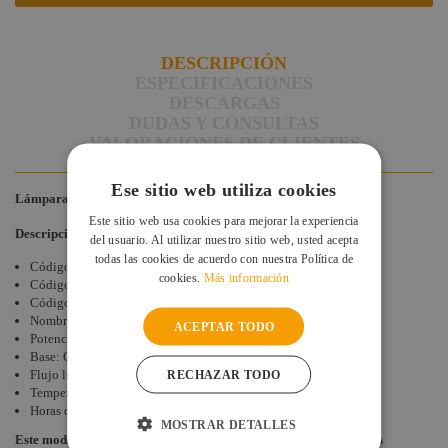
DESCRIPCIÓN
ESPECIFICACIONES
DESCARGAS
DUDAS Y CONSULTAS
VALORACIONES DE CLIENTES
Ese sitio web utiliza cookies
Lámpara MSR 1200/2 PHILIPS, Base: G22
Este sitio web usa cookies para mejorar la experiencia
Descripción Técnica
del usuario. Al utilizar nuestro sitio web, usted acepta
todas las cookies de acuerdo con nuestra Política de
Código de Siluj: 003-0927
cookies.
Más información
Código de Philips: 20027345
Código EAN:
8727900911336
Nombre: MSR 1200/2
ACEPTAR TODO
Potencia: 1200 vatios
Base: G22
Flujo luminoso: 110000 lm
RECHAZAR TODO
Temperatura de color: 7200º K
Horas de vida: 800 hr
MOSTRAR DETALLES
Este modelo de lámpara es utilizada entre otros por los siguientes