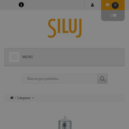
0
MENU
+
LÁMPARAS
+
ILUMINACIÓN
+
CONECTORES
Lámparas
+
INSTALACIONES
Iluminación
+
AUDIOVISUAL
Conectores
+
ESTRUCTURAS Y MAQUINARIA
Instalaciones