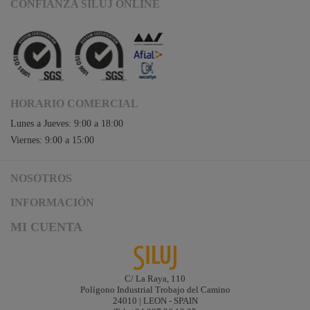
CONFIANZA SILUJ ONLINE
HORARIO COMERCIAL
Lunes a Jueves: 9:00 a 18:00
Viernes: 9:00 a 15:00
NOSOTROS
Acceso a Siluj.net
INFORMACIÓN
Siluj a su servicio
Aviso Legal y Condiciones de Uso
MI CUENTA
Política de Calidad
Términos y Condiciones de Venta
Noticias
Logística y gastos de envío
Descargas
Formas de Pago
C/ La Raya, 110
Contacta
Polígono Industrial Trobajo del Camino
Garantías de Siluj
24010 | LEON - SPAIN
Accesibilidad