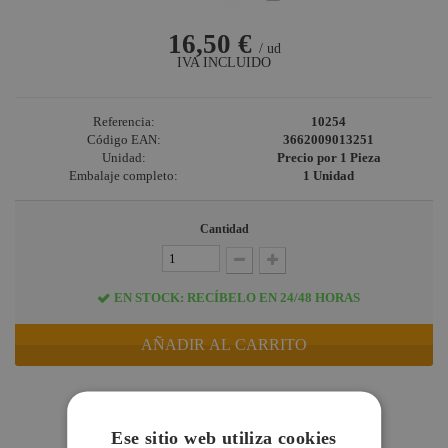
16,50 €
/ ud
IVA INCLUIDO
Referencia:
10254
Código EAN:
3662009013251
Unidad:
Precio por 1 Pieza
Embalaje completo:
1 Unidad
Cantidad
EN STOCK: RECÍBELO EN 24/48 HORAS
AÑADIR AL CARRITO
DESCRIPCIÓN
Ese sitio web utiliza cookies
ESPECIFICACIONES