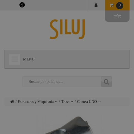
0
MENU
+
LÁMPARAS
+
ILUMINACIÓN
+
CONECTORES
Estructuras y Maquinaria
Truss
Contest UNO
+
INSTALACIONES
Lámparas
Motores
Transporte y
escenario y
almacenamiento
+
AUDIOVISUAL
Iluminación
accesorios
de truss
+
ESTRUCTURAS Y MAQUINARIA
Conectores
Carriles
Contest Duo29