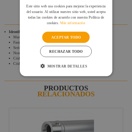
DESCARGAS
Este sitio web usa cookies para mejorar la experiencia
DUDAS Y CONSULTAS
del usuario. Al utilizar nuestro sitio web, usted acepta
VALORACIONES DE CLIENTES
todas las cookies de acuerdo con nuestra Política de
cookies.
Más información
Identificación de producto
Marca: Contest
ACEPTAR TODO
Familia: Contestage
Serie: UNO
RECHAZAR TODO
Nombre: UNO-1/2MANCH
Código de producto: 10254
Código EAN: 3662009013251
MOSTRAR DETALLES
PRODUCTOS
RELACIONADOS