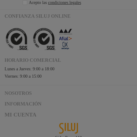
Acepto las
condiciones legales
CONFIANZA SILUJ ONLINE
HORARIO COMERCIAL
Lunes a Jueves: 9:00 a 18:00
Viernes: 9:00 a 15:00
NOSOTROS
Acceso a Siluj.net
INFORMACIÓN
Siluj a su servicio
Aviso Legal y Condiciones de Uso
MI CUENTA
Política de Calidad
Términos y Condiciones de Venta
Noticias
Logística y gastos de envío
Descargas
Formas de Pago