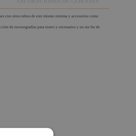
VALORACIONES DE CLIENTES
nes con otros tubos de este mismo sistema y accesorios como
ción de escenografías para teatro y escenarios y un sin fin de