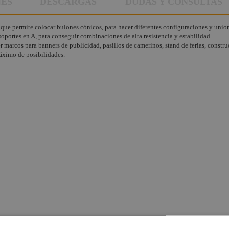
NES
DESCARGAS
DUDAS Y CONSULTAS
que permite colocar bulones cónicos, para hacer diferentes configuraciones y unio
soportes en A, para conseguir combinaciones de alta resistencia y estabilidad.
marcos para banners de publicidad, pasillos de camerinos, stand de ferias, construc
máximo de posibilidades.