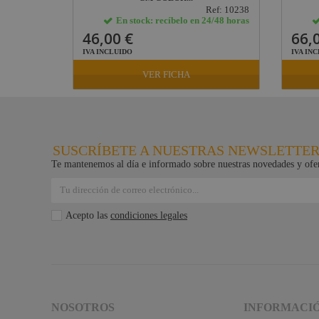
Ref: 6530
Ref: 10238
24/48 horas
En stock: recíbelo en 24/48 horas
46,00 €
66,
IVA INCLUIDO
IVA IN
VER FICHA
SUSCRÍBETE A NUESTRAS NEWSLETTE
Te mantenemos al día e informado sobre nuestras novedades y ofer
Acepto las
condiciones legales
NOSOTROS
INFORMACI