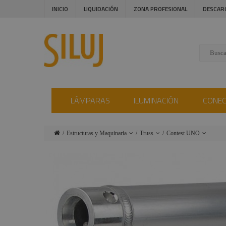
INICIO
LIQUIDACIÓN
ZONA PROFESIONAL
DESCAR
LÁMPARAS
ILUMINACIÓN
CONE
Estructuras y Maquinaria
Truss
Contest UNO
Lámparas
Motores
Transporte y
escenario y
almacenamiento
Iluminación
accesorios
de truss
Conectores
Carriles
Contest Duo29
(truss paralelo)
Instalaciones
Tarimas y
Plataformas
Contest Deco22
Audiovisual