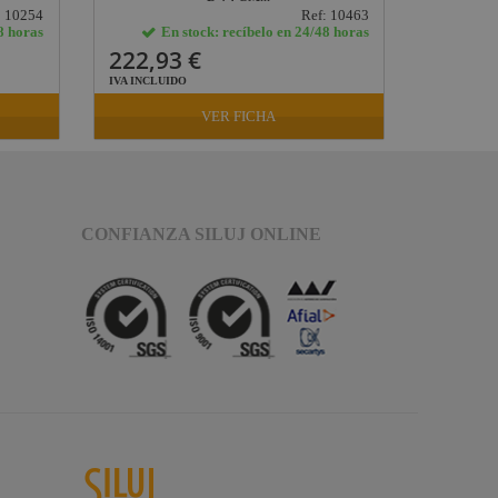
: 10254
Ref: 10463
8 horas
En stock: recíbelo en 24/48 horas
E
222,93 €
175,0
IVA INCLUIDO
IVA INCLU
VER FICHA
CONFIANZA SILUJ ONLINE