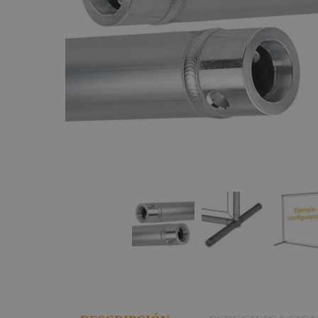
Sujección y
Contest Quatro
Componentes
seguridad
(truss cuadrado)
escenográficos
Guías para
Contest Trio29
Liquidación
cables
(truss triangular)
Marcas
Trípodes y
Totem, placas
soportes
base truss
Escenografía
Truss Circulares
modular
Parrillas de
iluminación
Postes
separadores
y accesorios