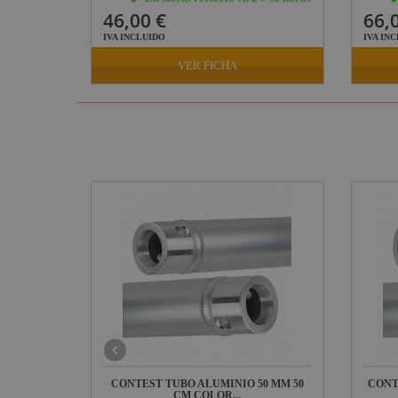
46,00 €
66,
IVA INCLUIDO
IVA IN
VER FICHA
EDIO
CONTEST TUBO ALUMINIO 50 MM 50
CONT
.
CM COLOR...