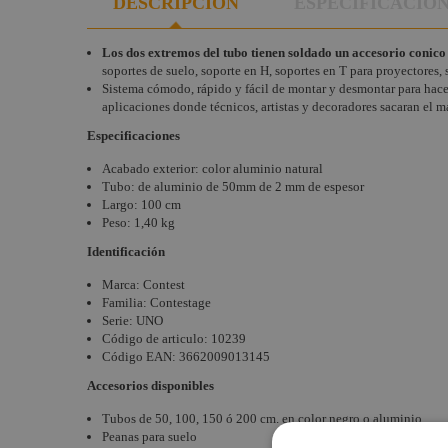
DESCRIPCIÓN
ESPECIFICACIO
Los dos extremos del tubo tienen soldado un accesorio conico
soportes de suelo, soporte en H, soportes en T para proyectores, 
Sistema cómodo, rápido y fácil de montar y desmontar para hacer 
aplicaciones donde técnicos, artistas y decoradores sacaran el 
Especificaciones
Acabado exterior: color aluminio natural
Tubo: de aluminio de 50mm de 2 mm de espesor
Largo: 100 cm
Peso: 1,40 kg
Identificación
Marca: Contest
Familia: Contestage
Serie: UNO
Código de articulo: 10239
Código EAN: 3662009013145
Accesorios disponibles
Tubos de 50, 100, 150 ó 200 cm. en color negro o aluminio
Peanas para suelo