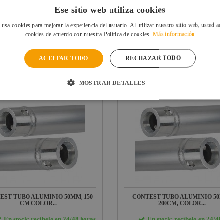
Ese sitio web utiliza cookies
ores
nes
 usa cookies para mejorar la experiencia del usuario. Al utilizar nuestro sitio web, usted a
cookies de acuerdo con nuestra Política de cookies.
Más información
ACEPTAR TODO
RECHAZAR TODO
PRODUCTOS
RELACIONADOS
MOSTRAR DETALLES
EST TUBO ALUMINIO 50MM, 150
CONTEST TUBO ALUMINIO 5
CM COLOR...
200CM, COLOR...
En stock: recíbelo en 24/48 horas
En stock: recíbelo en 24/4