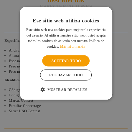
DESCRIPCIÓN
ESPECIFICACIONES
DESCARGAS
DUDAS Y CONSULTAS
Ese sitio web utiliza cookies
VALORACIONES DE CLIENTES
Este sitio web usa cookies para mejorar la experiencia
del usuario. Al utilizar nuestro sitio web, usted acepta
Especificaciones
todas las cookies de acuerdo con nuestra Política de
cookies.
Más información
Anchura: 500 mm
Altura: 450 mm
Espesor: 48 mm
ACEPTAR TODO
Peso neto: 1,70 kg
Peso máximo: 100 Kg
RECHAZAR TODO
Identificiación
Código Contest: H10334
MOSTRAR DETALLES
Código EAN: 3662009014074
Marca: Contest
Familia: Contestage
Serie: UNO Contest