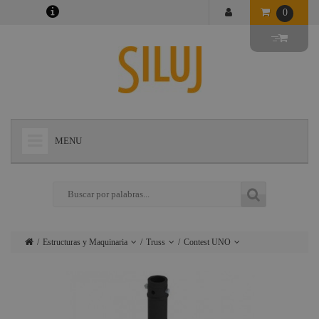
0
MENU
+
LÁMPARAS
+
ILUMINACIÓN
+
CONECTORES
Estructuras y Maquinaria
Truss
Contest UNO
+
INSTALACIONES
Lámparas
Motores
Transporte y
escenario y
almacenamiento
+
AUDIOVISUAL
Iluminación
accesorios
de truss
+
ESTRUCTURAS Y MAQUINARIA
Conectores
Carriles
Contest Duo29