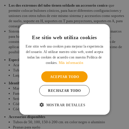
Los dos extremos del tubo tienen soldado un accesorio conico
que
permite colocar bulones cónicos, para hacer diferentes configuraciones y
uniones con otros tubos de este mismo sistema y accesorios como soportes
de suelo, soporte en H, soportes en T para proyectores, soportes en A, para
conseguir combinaciones de alta resistencia y estabilidad.
Sistema cómodo, rápido y fácil de montar y desmontar para hacer marcos
para banners de publicidad, pasillos de camerinos, stand de ferias,
Ese sitio web utiliza cookies
construcción de escenografías para teatro y escenarios y un sin fin de
Este sitio web usa cookies para mejorar la experiencia
aplicaciones donde técnicos, artistas y decoradores sacaran el máximo de
del usuario. Al utilizar nuestro sitio web, usted acepta
posibilidades
todas las cookies de acuerdo con nuestra Política de
Especificaciones
cookies.
Más información
Acabado exterior: color aluminio natural
Tubo: de aluminio de 50mm de 2 mm de espesor
Largo: 200 cm
ACEPTAR TODO
Identificación
Marca: Contest
RECHAZAR TODO
Familia: Contestage
Serie: UNO
Código de articulo: 10241
MOSTRAR DETALLES
Código EAN: 3662009013169
Accesorios disponibles
Tubos de 50, 100, 150 ó 200 cm. en color negro o aluminio
Peanas para suelo