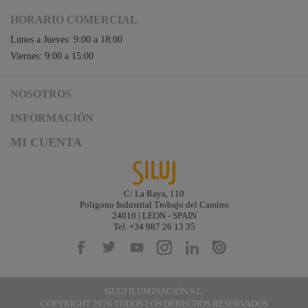
HORARIO COMERCIAL
Lunes a Jueves: 9:00 a 18:00
Viernes: 9:00 a 15:00
NOSOTROS
Acceso a Siluj.net
INFORMACIÓN
Siluj a su servicio
Aviso Legal y Condiciones de Uso
MI CUENTA
Política de Calidad
Términos y Condiciones de Venta
Noticias
Logística y gastos de envío
Descargas
Formas de Pago
C/ La Raya, 110
Contacta
Polígono Industrial Trobajo del Camino
Garantías de Siluj
24010 | LEON - SPAIN
Accesibilidad
Tel. +34 987 26 13 35
Mapa web
Kit Digital
SILUJ ILUMINACIÓN S.L.
COPYRIGHT 2026 TODOS LOS DERECHOS RESERVADOS