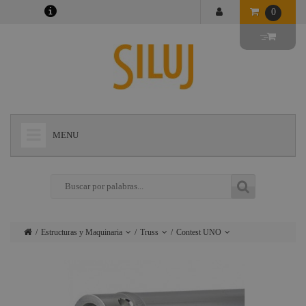
0
MENU
+
LÁMPARAS
+
ILUMINACIÓN
+
CONECTORES
Estructuras y Maquinaria
Truss
Contest UNO
+
INSTALACIONES
Lámparas
Motores
Transporte y
escenario y
almacenamiento
+
AUDIOVISUAL
Iluminación
accesorios
de truss
+
ESTRUCTURAS Y MAQUINARIA
Conectores
Carriles
Contest Duo29