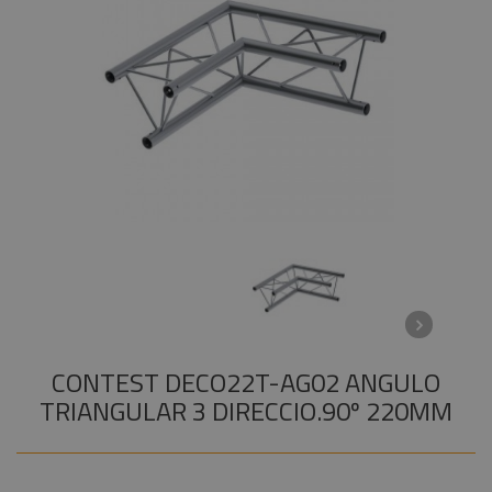
Instalaciones
+
COMPONENTES ESCENOGRÁFICOS
Audiovisual
+
MARCAS
Componentes
escenográficos
Liquidación
Marcas
CONTEST DECO22T-AG02 ANGULO
TRIANGULAR 3 DIRECCIO.90º 220MM