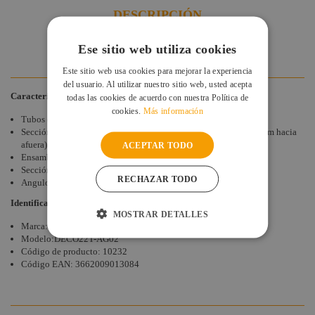
DESCRIPCIÓN
ESPECIFICACIONES
DUDAS Y CONSULTAS
Ese sitio web utiliza cookies
VALORACIONES DE CLIENTES
Este sitio web usa cookies para mejorar la experiencia
del usuario. Al utilizar nuestro sitio web, usted acepta
Características
todas las cookies de acuerdo con nuestra Política de
cookies.
Más información
Tubos de aluminio de 35mm
Sección Triangular de 185 mm. Distancia entre cada tubo (220 mm hacia
afuera)
ACEPTAR TODO
Ensamblaje mediante piezas cónicas
Sección: 220 mm
RECHAZAR TODO
Angulo 3 direcciones 90º
Identificación de producto
MOSTRAR DETALLES
Marca: Contest
Modelo:DECO22T-AG02
Código de producto: 10232
Código EAN: 3662009013084