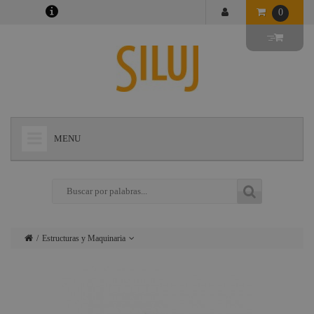
0
MENU
+
LÁMPARAS
+
ILUMINACIÓN
+
CONECTORES
Estructuras y Maquinaria
+
INSTALACIONES
Lámparas
+
AUDIOVISUAL
Iluminación
+
ESTRUCTURAS Y MAQUINARIA
Conectores