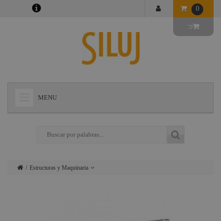
0
MENU
+
LÁMPARAS
+
ILUMINACIÓN
+
CONECTORES
Estructuras y Maquinaria
+
INSTALACIONES
Lámparas
+
AUDIOVISUAL
Iluminación
+
ESTRUCTURAS Y MAQUINARIA
Conectores