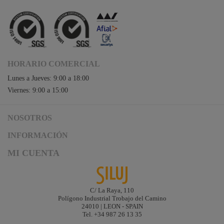
HORARIO COMERCIAL
Lunes a Jueves: 9:00 a 18:00
Viernes: 9:00 a 15:00
NOSOTROS
Acceso a Siluj.net
INFORMACIÓN
Siluj a su servicio
Aviso Legal y Condiciones de Uso
MI CUENTA
Política de Calidad
Términos y Condiciones de Venta
Noticias
Logística y gastos de envío
Descargas
Formas de Pago
C/ La Raya, 110
Contacta
Polígono Industrial Trobajo del Camino
Garantías de Siluj
24010 | LEON - SPAIN
Accesibilidad
Tel. +34 987 26 13 35