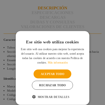
DESCRIPCIÓN
ESPECIFICACIONES
DESCARGAS
DUDAS Y CONSULTAS
VALORACIONES DE CLIENTES
Características
Ese sitio web utiliza cookies
Tubos de aluminio de 35 mm
Este sitio web usa cookies para mejorar la experiencia
Sección Triangular de 185 mm. Distancia entre cada tubo (220 mm hacia
del usuario. Al utilizar nuestro sitio web, usted acepta
afuera)
todas las cookies de acuerdo con nuestra Política de
Ensamblaje mediante piezas cónicas
cookies.
Más información
Sección: 220 mm
Longitud: 200 cm
ACEPTAR TODO
Identificación de producto
RECHAZAR TODO
Marca: Contest
Modelo:DECO22T-PT200
Código de producto: 10231
MOSTRAR DETALLES
Código EAN: 3662009013060