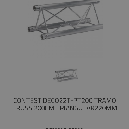
Instalaciones
+
COMPONENTES ESCENOGRÁFICOS
Audiovisual
+
MARCAS
Componentes
escenográficos
Liquidación
Marcas
CONTEST DECO22T-PT200 TRAMO
TRUSS 200CM TRIANGULAR220MM