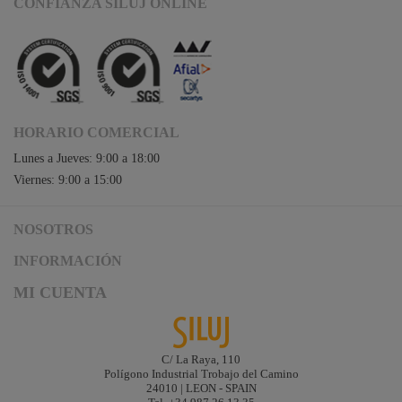
CONFIANZA SILUJ ONLINE
HORARIO COMERCIAL
Lunes a Jueves: 9:00 a 18:00
Viernes: 9:00 a 15:00
NOSOTROS
Acceso a Siluj.net
INFORMACIÓN
Siluj a su servicio
Aviso Legal y Condiciones de Uso
MI CUENTA
Política de Calidad
Términos y Condiciones de Venta
Noticias
Logística y gastos de envío
Descargas
Formas de Pago
C/ La Raya, 110
Contacta
Polígono Industrial Trobajo del Camino
Garantías de Siluj
24010 | LEON - SPAIN
Accesibilidad