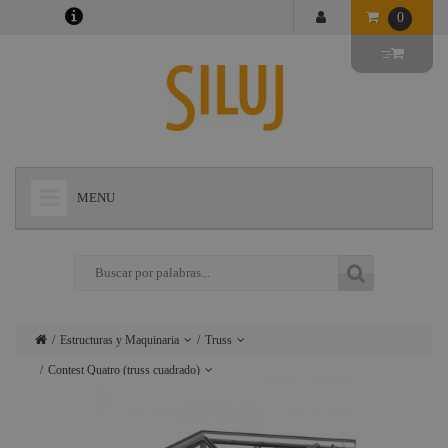
0
MENU
+
LÁMPARAS
+
ILUMINACIÓN
+
CONECTORES
Estructuras y Maquinaria
Truss
+
INSTALACIONES
Contest Quatro (truss cuadrado)
Lámparas
Motores
escenario y
+
AUDIOVISUAL
Transporte y
Iluminación
accesorios
almacenamiento de truss
+
ESTRUCTURAS Y MAQUINARIA
Conectores
Carriles