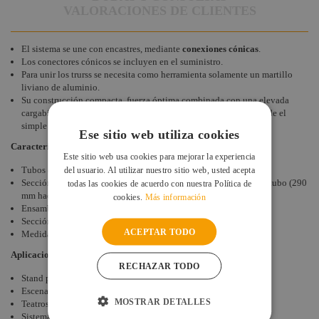
VALORACIONES DE CLIENTES
El sistema se une con encastres, mediante
conexiones cónicas
.
Los conectores cónicos se incluyen en el suministro.
Para unir los trurss se necesita como herramienta solamente un martillo
liviano de aluminio.
Su construcción compacta, fuerza óptima combinada con una elevada
cargabilidad, hacen que este sistema sea óptimo para montar desde el
simple stand de feria hasta la compleja estructura rigging.
Ese sitio web utiliza cookies
Características
Este sitio web usa cookies para mejorar la experiencia
Tubos de aluminio de 50 mm.
del usuario. Al utilizar nuestro sitio web, usted acepta
Sección cuadrada de 240 mm entre centros. Distancia entre cada tubo (290
todas las cookies de acuerdo con nuestra Política de
mm hacia afuera)
cookies.
Más información
Ensamblaje mediante piezas cónicas
Sección: 290 mm
ACEPTAR TODO
Medidas: 50 cm x 50 cm.
Aplicaciones
RECHAZAR TODO
Stand para ferias
Escenarios
MOSTRAR DETALLES
Teatros, auditorios y salas de conciertos
Sistemas portantes de iluminación