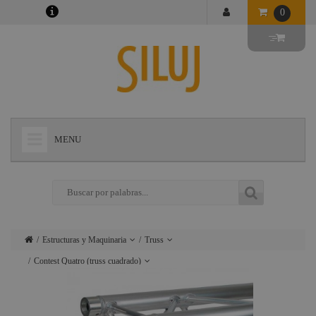
0
MENU
+
LÁMPARAS
+
ILUMINACIÓN
+
CONECTORES
Estructuras y Maquinaria
Truss
+
INSTALACIONES
Contest Quatro (truss cuadrado)
Lámparas
Motores
escenario y
+
AUDIOVISUAL
Transporte y
Iluminación
accesorios
almacenamiento de truss
+
ESTRUCTURAS Y MAQUINARIA
Conectores
Carriles