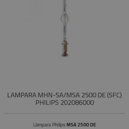
Audiovisual
+
COMPONENTES ESCENOGRÁFICOS
Estructuras y
+
MARCAS
Maquinaria
Componentes
escenográficos
Liquidación
Marcas
LAMPARA MHN-SA/MSA 2500 DE (SFC)
PHILIPS 202086000
Lámpara Philips
MSA 2500 DE