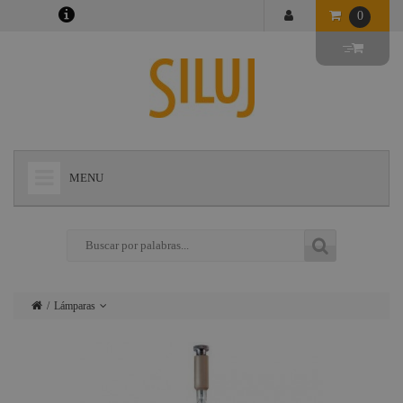
0
MENU
+
LÁMPARAS
+
ILUMINACIÓN
+
CONECTORES
Lámparas
+
INSTALACIONES
Iluminación
+
AUDIOVISUAL
Conectores
+
ESTRUCTURAS Y MAQUINARIA
Instalaciones