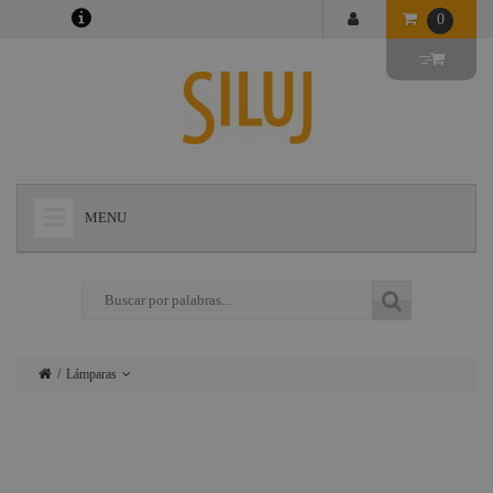
0
MENU
+
LÁMPARAS
+
ILUMINACIÓN
+
CONECTORES
Lámparas
+
INSTALACIONES
Iluminación
+
AUDIOVISUAL
Conectores
+
ESTRUCTURAS Y MAQUINARIA
Instalaciones