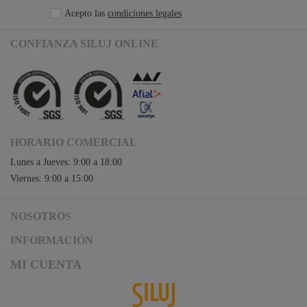
Acepto las
condiciones legales
CONFIANZA SILUJ ONLINE
HORARIO COMERCIAL
Lunes a Jueves: 9:00 a 18:00
Viernes: 9:00 a 15:00
NOSOTROS
Acceso a Siluj.net
INFORMACIÓN
Siluj a su servicio
Aviso Legal y Condiciones de Uso
MI CUENTA
Política de Calidad
Términos y Condiciones de Venta
Noticias
Logística y gastos de envío
Descargas