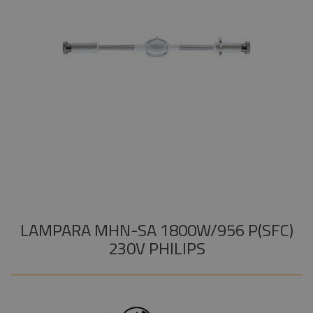
Audiovisual
+
COMPONENTES ESCENOGRÁFICOS
Estructuras y
+
MARCAS
Maquinaria
Componentes
escenográficos
Liquidación
Marcas
LAMPARA MHN-SA 1800W/956 P(SFC)
230V PHILIPS