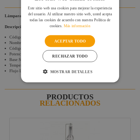
Este sitio web usa cookies para mejorar la experiencia
del usuario. Al utilizar nuestro sitio web, usted acepta
Lámpara
MHN-SA 1800 PHILIPS
todas las cookies de acuerdo con nuestra Política de
cookies.
Más información
Descripción Técnica
Código de Siluj: 003-9920
ACEPTAR TODO
Nombre:
MASTER MHN-SA 1800W/956
Código de producto : 20075400
Potencia: 1800 vatios
RECHAZAR TODO
Base:Sfc
Temperatura de color: 5600 ºK
Flujo Luminoso: 155000 Lm
MOSTRAR DETALLES
PRODUCTOS
RELACIONADOS