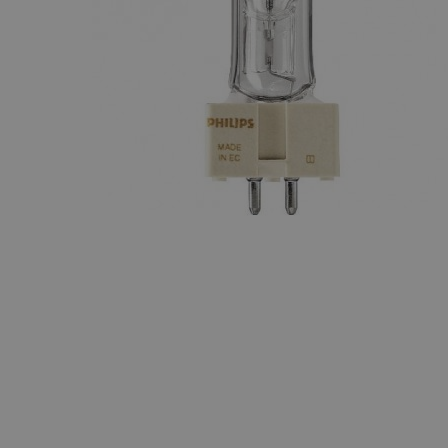
Maquinaria
Componentes
escenográficos
Liquidación
Marcas