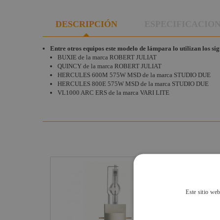
DESCRIPCIÓN
ESPECIFICACIO
Entre otros equipos este modelo de lámpara lo utilizan los si
BUXIE de la marca ROBERT JULIAT
QUINCY de la marca ROBERT JULIAT
HERCULES 600M 575W MSD de la marca STUDIO DUE
HERCULES 800E 575W MSD de la marca STUDIO DUE
VL1000 ARC ERS de la marca VARI LITE
Este sitio web