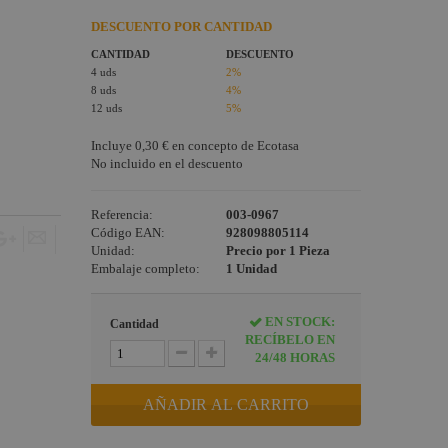
DESCUENTO POR CANTIDAD
CANTIDAD
DESCUENTO
4 uds
2%
8 uds
4%
12 uds
5%
Incluye
0,30 €
en concepto de Ecotasa
No incluido en el descuento
Referencia:
003-0967
Código EAN:
928098805114
Unidad:
Precio por 1 Pieza
Embalaje completo:
1 Unidad
EN STOCK:
Cantidad
RECÍBELO EN
24/48 HORAS
AÑADIR AL CARRITO