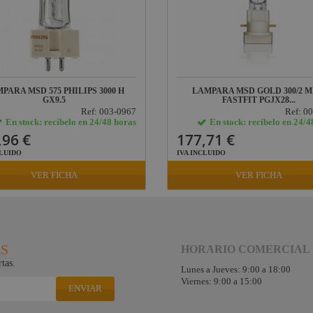
PARA MSD 575 PHILIPS 3000 H
LAMPARA MSD GOLD 300/2 M
GX9.5
FASTFIT PGJX28...
Ref: 003-0967
Ref: 0
En stock: recíbelo en 24/48 horas
En stock: recíbelo en 24/4
,96 €
177,71 €
CLUIDO
IVA INCLUIDO
VER FICHA
VER FICHA
RS
HORARIO COMERCIAL
tas.
Lunes a Jueves: 9:00 a 18:00
Viernes: 9:00 a 15:00
ENVIAR