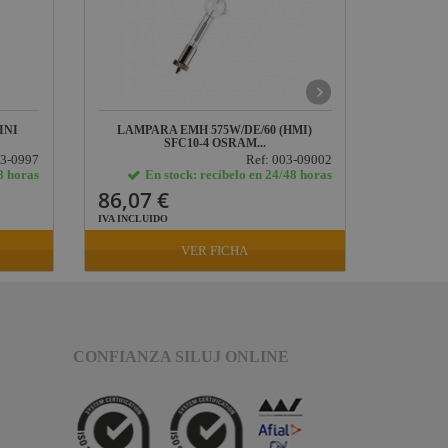
INI
LAMPARA EMH 575W/DE/60 (HMI)
LAMPAR
SFC10-4 OSRAM...
03-0997
Ref: 003-09002
8 horas
En stock: recíbelo en 24/48 horas
E
86,07 €
70,74
IVA INCLUIDO
IVA INCLU
VER FICHA
CONFIANZA SILUJ ONLINE