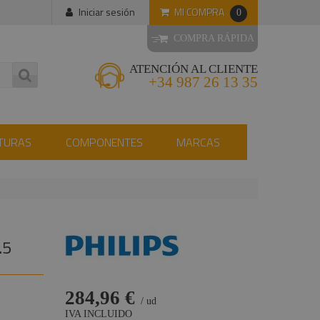
MI COMPRA
Iniciar sesión
0
COMPRA RÁPIDA
ATENCIÓN AL CLIENTE
+34 987 26 13 35
TURAS
COMPONENTES
MARCAS
.5
284,96 €
/ ud
IVA INCLUIDO