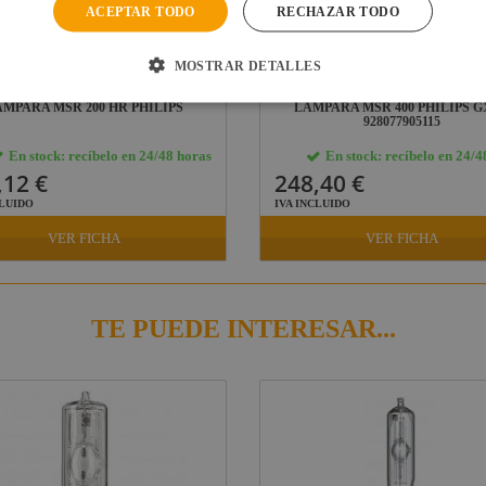
ACEPTAR TODO
RECHAZAR TODO
MOSTRAR DETALLES
AMPARA MSR 200 HR PHILIPS
LAMPARA MSR 400 PHILIPS G
928077905115
En stock: recíbelo en 24/48 horas
En stock: recíbelo en 24/4
,12 €
248,40 €
CLUIDO
IVA INCLUIDO
VER FICHA
VER FICHA
TE PUEDE INTERESAR...