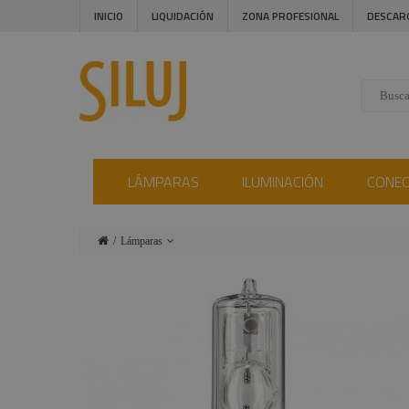
INICIO
LIQUIDACIÓN
ZONA PROFESIONAL
DESCAR
LÁMPARAS
ILUMINACIÓN
CONE
Lámparas
Iluminación
Conectores
Instalaciones
Audiovisual
Estructuras y