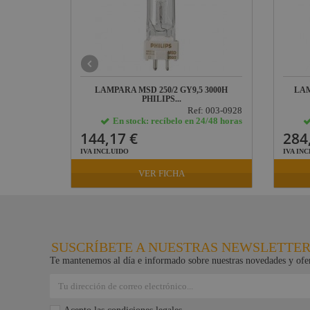
0 OSRAM
LAMPARA MSD 250/2 GY9,5 3000H
LAM
PHILIPS...
 003-09052
Ref: 003-0928
24/48 horas
En stock: recíbelo en 24/48 horas
144,17 €
284
IVA INCLUIDO
IVA IN
VER FICHA
SUSCRÍBETE A NUESTRAS NEWSLETTE
Te mantenemos al día e informado sobre nuestras novedades y ofer