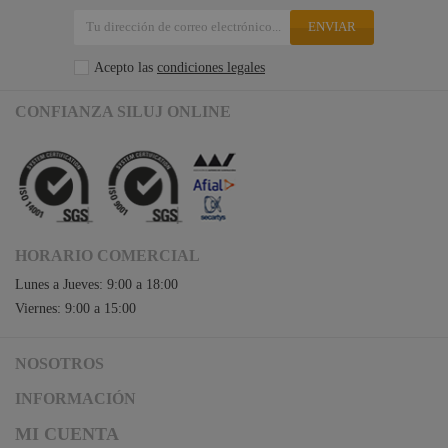
ENVIAR
Acepto las
condiciones legales
CONFIANZA SILUJ ONLINE
HORARIO COMERCIAL
Lunes a Jueves: 9:00 a 18:00
Viernes: 9:00 a 15:00
NOSOTROS
Acceso a Siluj.net
INFORMACIÓN
Siluj a su servicio
Aviso Legal y Condiciones de Uso
MI CUENTA
Política de Calidad