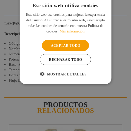
DUDAS Y CONSULTAS
Factor FLEX
Ese sitio web utiliza cookies
VALORACIONES DE CLIENTES
DAS Audio
Este sitio web usa cookies para mejorar la experiencia
del usuario. Al utilizar nuestro sitio web, usted acepta
LuppaLED
LAMPARA EMH 575W/DE/60 (HMI) OSRAM
todas las cookies de acuerdo con nuestra Política de
Lab Gruppen
cookies.
Más información
Descripción Técnica
ProPlex
Código de Siluj: 003-09002
ACEPTAR TODO
Nombre: EMH 575W/DE/60
Mode
Número de producto OSRAM: 4008321412317
Potencia:575 vatios
Midas
RECHAZAR TODO
Base: SFc10-4
Behringer
Temperatura de color: 6000 ºK
MOSTRAR DETALLES
Horas de vida: 750 Hr.
Klark Teknik
Flujo Luminoso: 42000 Lm
Vari-Lite
Powertex
PRODUCTOS
RELACIONADOS