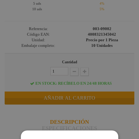
5 uds
4%
Briteq
10 uds
5%
Hilec
JV Case
Referencia:
003-09002
Código EAN:
4008321345042
LaserworLd
Unidad:
Precio por 1 Pieza
Grupo
Embalaje completo:
10 Unidades
Factor Plus
Cantidad
LEDj -
ELUMEN8
Factor Link
EN STOCK: RECÍBELO EN 24/48 HORAS
Factor Floor
AÑADIR AL CARRITO
Factor Gobo
Nicolaudie
Contrik
DESCRIPCIÓN
ESPECIFICACIONES
Audibax
DESCARGAS