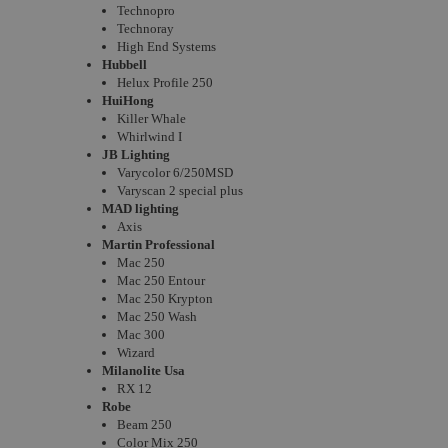
Technopro
Technoray
High End Systems
Hubbell
Helux Profile 250
HuiHong
Killer Whale
Whirlwind I
JB Lighting
Varycolor 6/250MSD
Varyscan 2 special plus
MAD lighting
Axis
Martin Professional
Mac 250
Mac 250 Entour
Mac 250 Krypton
Mac 250 Wash
Mac 300
Wizard
Milanolite Usa
RX 12
Robe
Beam 250
Color Mix 250