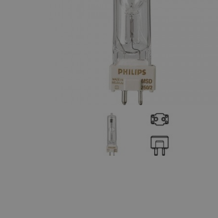
Maquinaria
Componentes
escenográficos
Liquidación
Marcas