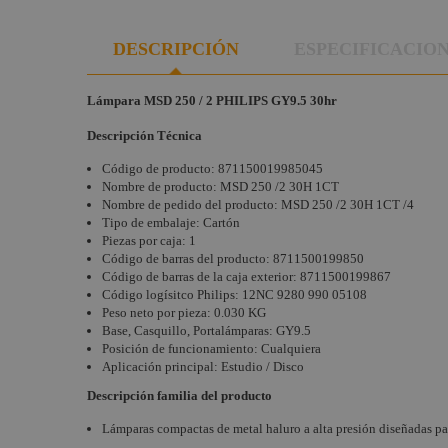
DESCRIPCIÓN
ESPECIFICACIO
Lámpara MSD 250 / 2 PHILIPS GY9.5 30hr
Descripción Técnica
Código de producto: 871150019985045
Nombre de producto: MSD 250 /2 30H 1CT
Nombre de pedido del producto: MSD 250 /2 30H 1CT /4
Tipo de embalaje: Cartón
Piezas por caja: 1
Código de barras del producto: 8711500199850
Código de barras de la caja exterior: 8711500199867
Código logísitco Philips: 12NC 9280 990 05108
Peso neto por pieza: 0.030 KG
Base, Casquillo, Portalámparas: GY9.5
Posición de funcionamiento: Cualquiera
Aplicación principal: Estudio / Disco
Descripción familia del producto
Lámparas compactas de metal haluro a alta presión diseñadas par