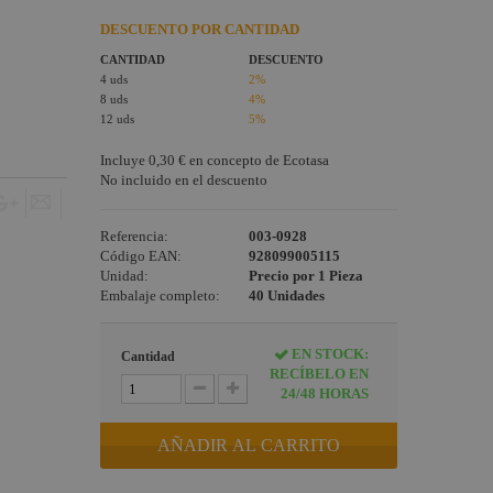
DESCUENTO POR CANTIDAD
CANTIDAD
DESCUENTO
4 uds
2%
8 uds
4%
12 uds
5%
Incluye
0,30 €
en concepto de Ecotasa
No incluido en el descuento
Referencia:
003-0928
Código EAN:
928099005115
Unidad:
Precio por 1 Pieza
Embalaje completo:
40 Unidades
EN STOCK:
Cantidad
RECÍBELO EN
24/48 HORAS
AÑADIR AL CARRITO