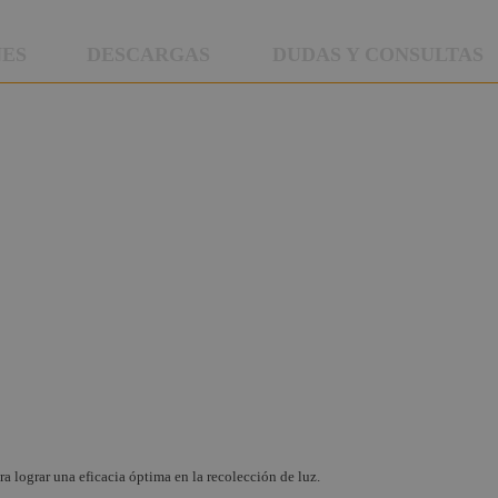
NES
DESCARGAS
DUDAS Y CONSULTAS
a lograr una eficacia óptima en la recolección de luz.