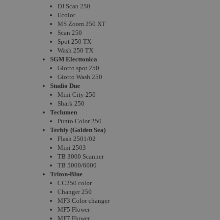
DJ Scan 250
Ecolor
MS Zoom 250 XT
Scan 250
Spot 250 TX
Wash 250 TX
SGM Electtonica
Giotto spot 250
Giotto Wash 250
Studio Due
Mini City 250
Shark 250
Teclumen
Punto Color 250
Terbly (Golden Sea)
Flash 2501/02
Mini 2503
TB 3000 Scanner
TB 5000/6000
Triton-Blue
CC250 color
Changer 250
MF3 Color changer
MF5 Flower
MF7 Flower