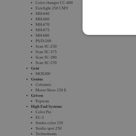
Color changer CC-400
Extelight 250 CMY
MH-640
MH-660
MH-670
MH-675
MH-680
PS/D-200
Scan SC-250
Scan SC-375
Scan SC-380
Scan SC-570
Geni
MOS300
Genius
Colormix
Motor Show 250 E
Griven
Popscan
High End Systems
Color Pro
EC-2
Studio color 250
Studio spot 250
Technobeam