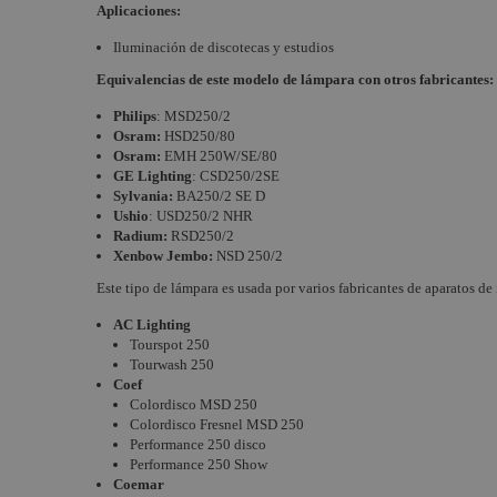
Aplicaciones:
Iluminación de discotecas y estudios
Equivalencias de este modelo de lámpara con otros fabricantes:
Philips
:
MSD250/2
Osram:
HSD250/80
Osram:
EMH 250W/SE/80
GE Lighting
:
CSD250/2SE
Sylvania:
BA250/2 SE D
Ushio
: USD250/2 NHR
Radium:
RSD250/2
Xenbow Jembo:
NSD 250/2
Este tipo de lámpara es usada por varios fabricantes de aparatos de
AC Lighting
Tourspot 250
Tourwash 250
Coef
Colordisco MSD 250
Colordisco Fresnel MSD 250
Performance 250 disco
Performance 250 Show
Coemar