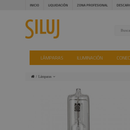
INICIO
LIQUIDACIÓN
ZONA PROFESIONAL
DESCAR
LÁMPARAS
ILUMINACIÓN
CONE
Lámparas
Iluminación
Conectores
Instalaciones
Audiovisual
Estructuras y