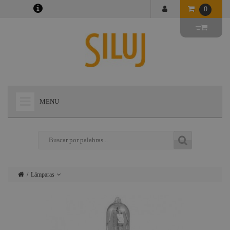
0
MENU
+
LÁMPARAS
+
ILUMINACIÓN
+
CONECTORES
Lámparas
+
INSTALACIONES
Iluminación
+
AUDIOVISUAL
Conectores
+
ESTRUCTURAS Y MAQUINARIA
Instalaciones