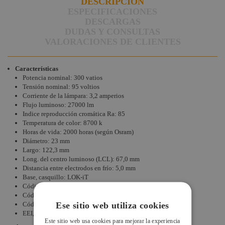
DESCRIPCIÓN
ESPECIFICACIONES
DESCARGAS
DUDAS Y CONSULTAS
VALORACIONES DE CLIENTES
Características
Potencia nominal: 300 vatios
Tensión nominal: 95 voltios
Corriente de la lámpara: 3,2 amperios
Flujo luminoso: 27000 lm
Indice reproducción cromática Ra: 85
Temperatura de color: 8700 k
Horas de vida: 2000 horas (según Osram)
Diámetro: 23 mm
Largo: 122,3 mm
Long. del centro luminoso (LCL): 67,0 mm
Distancia entre electrodos en frío: 5,0 mm
Base, casquillo: LOK-iT
Código Osram: LOK-IT 300 W/80/P28
Código Siluj: 003-09822
Ese sitio web utiliza cookies
Código EAN: 4008321644831
EEI, Etiqueta energética: C
Este sitio web usa cookies para mejorar la experiencia