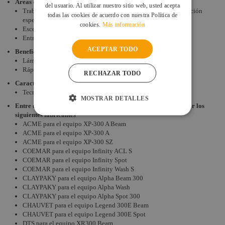
Areas de aplicación
del usuario. Al utilizar nuestro sitio web, usted acepta
Trabajos profesionales de cine y TV, cabezas móviles, iluminación
todas las cookies de acuerdo con nuestra Política de
espectacular
cookies.
Más información
Escenarios de teatros y salas de conciertos
Entretenimiento
ACEPTAR TODO
Beneficios del producto
Lámpara y soporte de una misma fuente
Rápido cambio de lámparas con cierre de bayoneta
RECHAZAR TODO
Características del producto
Tecnología eXtreme Seal para lámparas de descarga
MOSTRAR DETALLES
Entre otros fabricantes esta modelo de lámpara es utilizada por los
siguientes fabricantes
ACME para el equipo XP-300 A Beam
ACME para el equipo XP-300 A
ACME para el equipo XP-300 SZ
COEMAR para el equipo Infinity ACL S
COEMAR para el equipo Infinity Spot
COEMAR para el equipo Infinity Wash S
CLAYPAKY para el equipo Alpha Beam 300
CLAYPAKY para el equipo Alpha Wash
CLAYPAKY para el equipo Alpha Spot 300
CHAUVET para el equipo Legend 300E Beam
CHAUVET para el equipo Legend 300E Spot
DTS para el equipo XR300 Beam