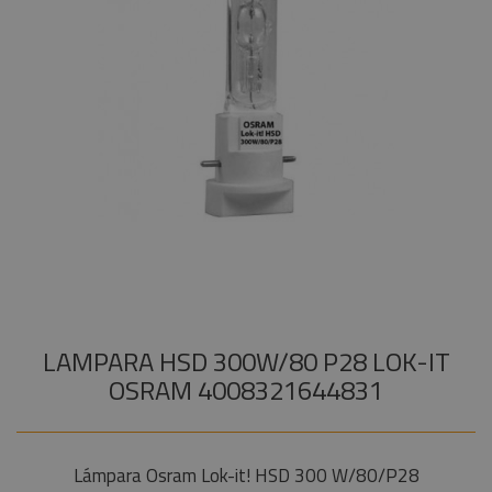
Audiovisual
+
COMPONENTES ESCENOGRÁFICOS
Estructuras y
+
MARCAS
Maquinaria
Componentes
escenográficos
Liquidación
Marcas
LAMPARA HSD 300W/80 P28 LOK-IT
OSRAM 4008321644831
Lámpara Osram Lok-it! HSD 300 W/80/P28