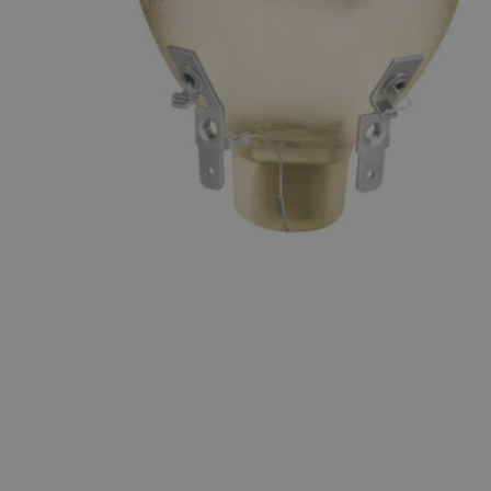
Maquinaria
Componentes
escenográficos
Liquidación
Marcas