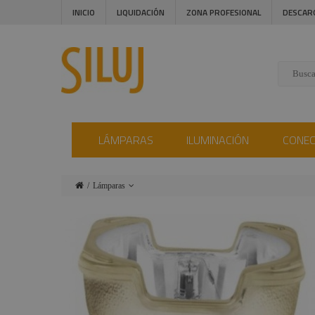
INICIO
LIQUIDACIÓN
ZONA PROFESIONAL
DESCAR
LÁMPARAS
ILUMINACIÓN
CONE
Lámparas
Iluminación
Conectores
Instalaciones
Audiovisual
Estructuras y