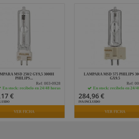
MPARA MSD 250/2 GY9,5 3000H
LAMPARA MSD 575 PHILIPS 30
PHILIPS...
GX9.5
Ref: 003-0928
Ref: 0
En stock: recíbelo en 24/48 horas
En stock: recíbelo en 24/4
,17 €
284,96 €
CLUIDO
IVA INCLUIDO
VER FICHA
VER FICHA