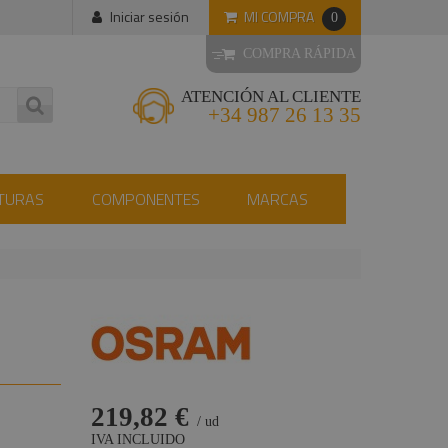
MI COMPRA
Iniciar sesión
0
COMPRA RÁPIDA
ATENCIÓN AL CLIENTE
+34 987 26 13 35
TURAS
COMPONENTES
MARCAS
219,82 €
/ ud
IVA INCLUIDO