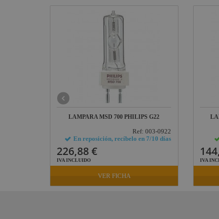
CO PAR
LAMPARA MSD 700 PHILIPS G22
LA
: 10330001
Ref: 003-0922
24/48 horas
En reposición, recíbelo en 7/10 días
226,88 €
144
IVA INCLUIDO
IVA IN
VER FICHA