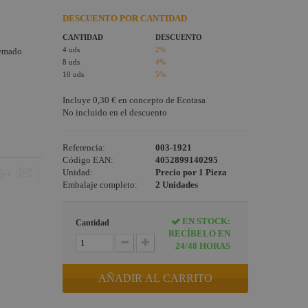
DESCUENTO POR CANTIDAD
CANTIDAD
DESCUENTO
4 uds
2%
uemado
8 uds
4%
10 uds
5%
Incluye
0,30 €
en concepto de Ecotasa
No incluido en el descuento
Referencia:
003-1921
Código EAN:
4052899140295
Unidad:
Precio por 1 Pieza
Embalaje completo:
2 Unidades
EN STOCK:
Cantidad
RECÍBELO EN
24/48 HORAS
AÑADIR AL CARRITO