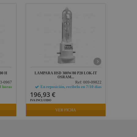
00 H
LAMPARA HSD 300W/80 P28 LOK-IT
TRITO
OSRAM...
03-0967
Ref: 009-09822
8 horas
En reposición, recíbelo en 7/10 días
E
196,93 €
121,0
IVA INCLUIDO
IVA INCLU
VER FICHA