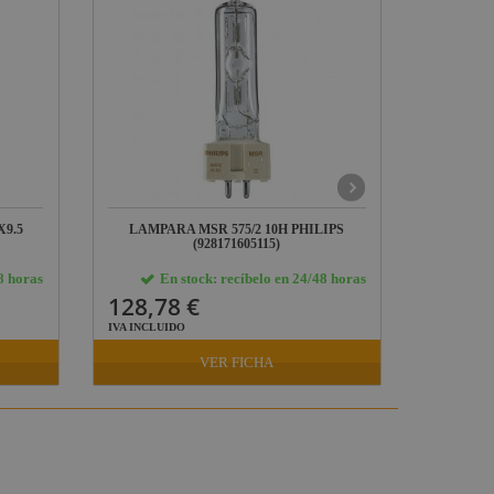
X9.5
LAMPARA MSR 575/2 10H PHILIPS
LAMPARA
(928171605115)
8 horas
En stock: recíbelo en 24/48 horas
E
128,78 €
370,6
IVA INCLUIDO
IVA INCLU
VER FICHA