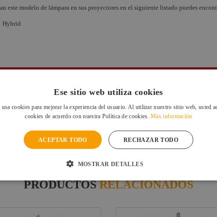
an este modelo de lámpara en sus proyectores en el siguiente listado puedes encontr
1 Hybrid
IMPORTANTE:
Ese sitio web utiliza cookies
ales de este modelo SIRIUS HRI 380W X8. Le recomendamos que se asegure de ad
 usa cookies para mejorar la experiencia del usuario. Al utilizar nuestro sitio web, usted a
o de lámparas no originales puede afectar e incluso inutilizar el aparato donde 
cookies de acuerdo con nuestra Política de cookies.
Más información
SILUJ es DISTRIBUIDOR OFICIAL OSRAM.
ACEPTAR TODO
RECHAZAR TODO
MOSTRAR DETALLES
PRODUCTOS
RELACIONADOS