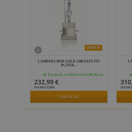
OFERTA
JX50 LOK-
LAMPARA MSR GOLD 1200 FAST FIT
L
PGJX50...
24/48 horas
En stock: recíbelo en 24/48 horas
232,99 €
310
IVA INCLUIDO
IVA IN
VER FICHA