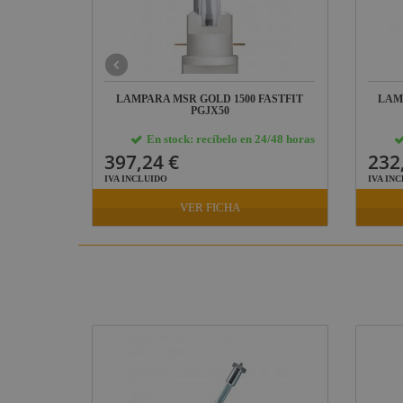
SFC10-4
LAMPARA MSR GOLD 1500 FASTFIT
LAM
PGJX50
24/48 horas
En stock: recíbelo en 24/48 horas
397,24 €
232
IVA INCLUIDO
IVA IN
VER FICHA