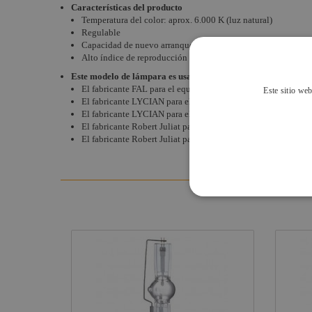
Características del producto
Temperatura del color: aprox. 6.000 K (luz natural)
Regulable
Capacidad de nuevo arranque en caliente
Alto índice de reproducción cromática: Ra 90
Este modelo de lámpara es usado por algunos fabricantes par
El fabricante FAL para el equipo Opera 2500 MK2
Este sitio web
El fabricante LYCIAN para el equipo M2
El fabricante LYCIAN para el equipo M2 2500
El fabricante Robert Juliat para el equipo Aramis Grand 25
El fabricante Robert Juliat para el equipo Cyrano