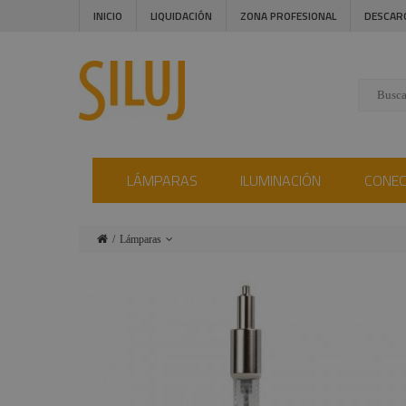
INICIO
LIQUIDACIÓN
ZONA PROFESIONAL
DESCAR
LÁMPARAS
ILUMINACIÓN
CONE
Lámparas
Iluminación
Conectores
Instalaciones
Audiovisual
Estructuras y