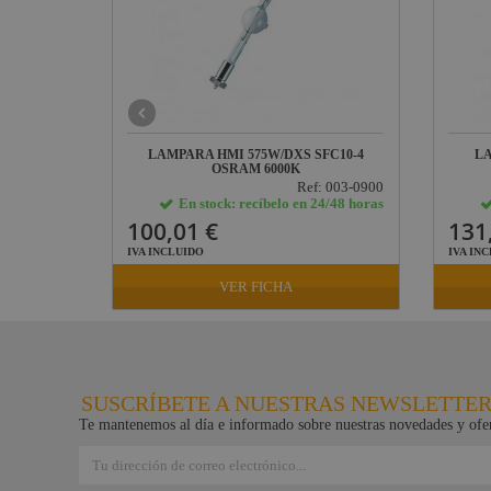
CO PAR
LAMPARA HMI 575W/DXS SFC10-4
LA
OSRAM 6000K
: 10330001
Ref: 003-0900
24/48 horas
En stock: recíbelo en 24/48 horas
100,01 €
131
IVA INCLUIDO
IVA IN
VER FICHA
SUSCRÍBETE A NUESTRAS NEWSLETTE
Te mantenemos al día e informado sobre nuestras novedades y ofer