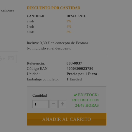
DESCUENTO POR CANTIDAD
e cañones
CANTIDAD
DESCUENTO
2 uds
2%
3 uds
4%
4 uds
5%
Incluye
0,30 €
en concepto de Ecotasa
No incluido en el descuento
Referencia:
003-0937
Código EAN:
4050300025780
Unidad:
Precio por 1 Pieza
Embalaje completo:
1 Unidad
EN STOCK:
Cantidad
RECÍBELO EN
24/48 HORAS
AÑADIR AL CARRITO