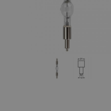
Maquinaria
Componentes
escenográficos
Liquidación
Marcas