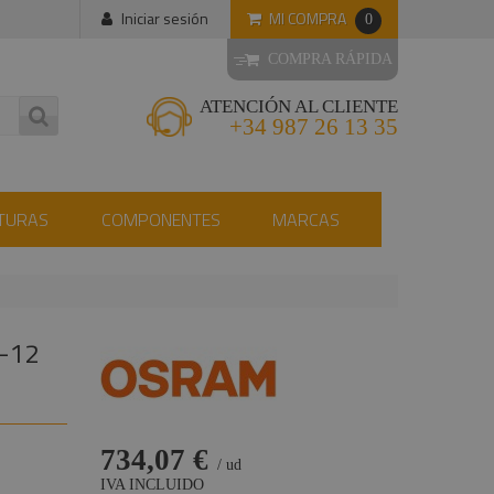
MI COMPRA
Iniciar sesión
0
COMPRA RÁPIDA
ATENCIÓN AL CLIENTE
+34 987 26 13 35
TURAS
COMPONENTES
MARCAS
-12
734,07 €
/ ud
IVA INCLUIDO