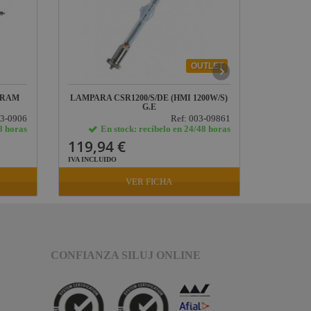
OUTLET
SRAM
LAMPARA CSR1200/S/DE (HMI 1200W/S)
TRITO
G.E
03-0906
Ref: 003-09861
8 horas
En stock: recíbelo en 24/48 horas
E
119,94 €
121,0
IVA INCLUIDO
IVA INCLU
VER FICHA
CONFIANZA SILUJ ONLINE