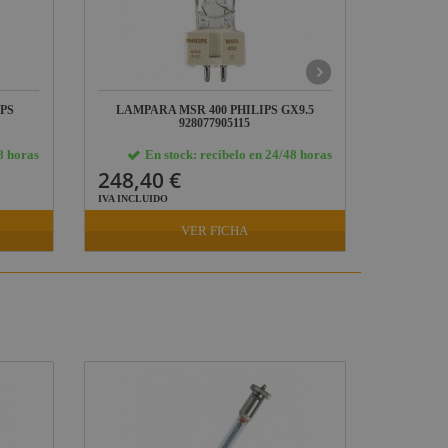
PS
LAMPARA MSR 400 PHILIPS GX9.5
LAMPA
928077905115
8 horas
En stock: recíbelo en 24/48 horas
E
248,40 €
128,7
IVA INCLUIDO
IVA INCLU
VER FICHA