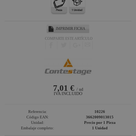
Harting /
Ilme
Factor Rack
Yamaha
IMPRIMIR FICHA
Audio
COMPARTE ESTE ARTÍCULO
Defender
Pasacables
Rosco
Cameo Light
Socapex
7,01 €
Dirty Rigger
/ ud
IVA INCLUIDO
Audiophony
Nivoflex
Referencia:
10226
Gravity
Código EAN:
3662009013015
Unidad:
Precio por 1 Pieza
Aplicaciones
Embalaje completo:
1 Unidad
Médicas