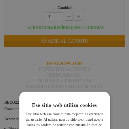
Briteq
Cantidad
Hilec
JV Case
EN STOCK: RECÍBELO EN 24/48 HORAS
LaserworLd
Grupo
AÑADIR AL CARRITO
Factor Plus
LEDj -
DESCRIPCIÓN
ELUMEN8
ESPECIFICACIONES
Factor Link
DESCARGAS
DUDAS Y CONSULTAS
Factor Floor
VALORACIONES DE CLIENTES
Factor Gobo
Nicolaudie
DECO22-MANCH
Ese sitio web utiliza cookies
Conector cónico para estructuras de la serie DECO
Contrik
Este sitio web usa cookies para mejorar la experiencia
Accesorio línea Contestage de Contest
del usuario. Al utilizar nuestro sitio web, usted acepta
Audibax
todas las cookies de acuerdo con nuestra Política de
Marca: Contest