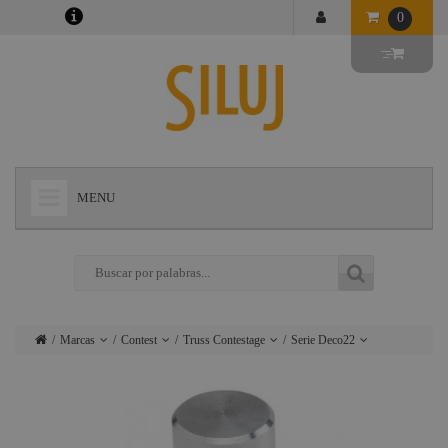
0
MENU
+
LÁMPARAS
+
ILUMINACIÓN
+
CONECTORES
Marcas
Contest
Truss Contestage
Serie Deco22
+
INSTALACIONES
Lámparas
Ushio
Proyectores
Trípodes,
Luz Negra
rigging y
+
AUDIOVISUAL
Iluminación
Admiral
accesorios
Proyectores
+
ESTRUCTURAS Y MAQUINARIA
Conectores
Triton Blue
LED
Totem