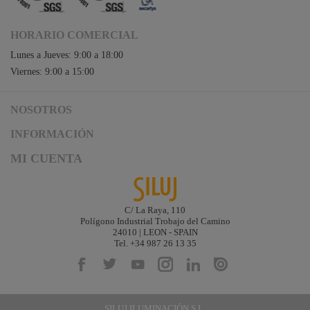
HORARIO COMERCIAL
Lunes a Jueves: 9:00 a 18:00
Viernes: 9:00 a 15:00
NOSOTROS
Acceso a Siluj.net
INFORMACIÓN
Siluj a su servicio
Aviso Legal y Condiciones de Uso
MI CUENTA
Política de Calidad
Términos y Condiciones de Venta
Noticias
Logística y gastos de envío
Descargas
Formas de Pago
C/ La Raya, 110
Contacta
Polígono Industrial Trobajo del Camino
Garantías de Siluj
24010 | LEON - SPAIN
Accesibilidad
Tel. +34 987 26 13 35
Mapa web
Kit Digital
SILUJ ILUMINACIÓN S.L.