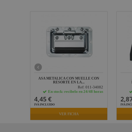
SO PARA
ASA METALICA CON MUELLE CON
RESORTE EN LA...
: 011-1602
Ref: 011-34082
24/48 horas
En stock: recíbelo en 24/48 horas
4,45 €
2,87
IVA INCLUIDO
IVA IN
VER FICHA