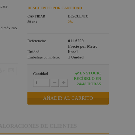
tcase.
DESCUENTO POR CANTIDAD
CANTIDAD
DESCUENTO
50 uds
2%
tud máximo.
Referencia:
011-6209
Precio por Metro
Unidad:
lineal
Embalaje completo:
1 Unidad
EN STOCK:
Cantidad
RECÍBELO EN
24/48 HORAS
AÑADIR AL CARRITO
ALORACIONES DE CLIENTES