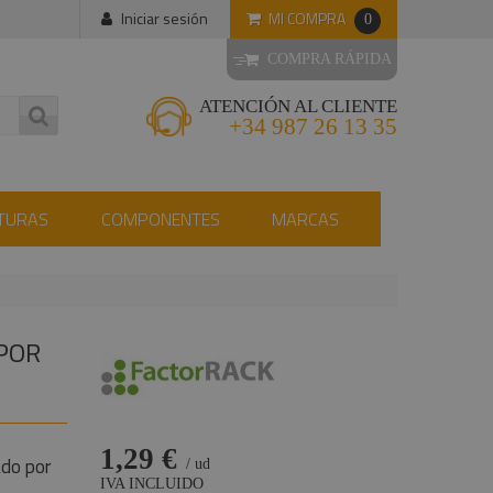
MI COMPRA
Iniciar sesión
0
COMPRA RÁPIDA
ATENCIÓN AL CLIENTE
+34 987 26 13 35
TURAS
COMPONENTES
MARCAS
 POR
1,29 €
ado por
/ ud
IVA INCLUIDO