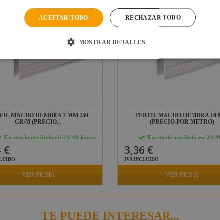
ACEPTAR TODO
RECHAZAR TODO
MOSTRAR DETALLES
FIL MACHO HEMBRA 7 MM 250
PERFIL MACHO HEMBRA 10
GR/M (PRECIO...
(PRECIO POR METRO)
En stock: recíbelo en 24/48 horas
En stock: recíbelo en 24/4
 €
3,36 €
CLUIDO
IVA INCLUIDO
VER FICHA
VER FICHA
TE PUEDE INTERESAR...