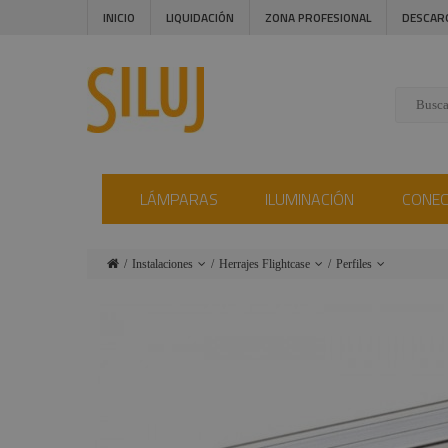
INICIO
LIQUIDACIÓN
ZONA PROFESIONAL
DESCAR
LÁMPARAS
ILUMINACIÓN
CONE
Instalaciones
Herrajes Flightcase
Perfiles
Lámparas
Rack
Asas
flightcase
Iluminación
Ropa y
seguridad
Cantoneras
Conectores
Técnicos
Ruedas
Audiovisual
Flightcase,
Refuerzos
maletas, bolsas
Estructuras y
y fundas