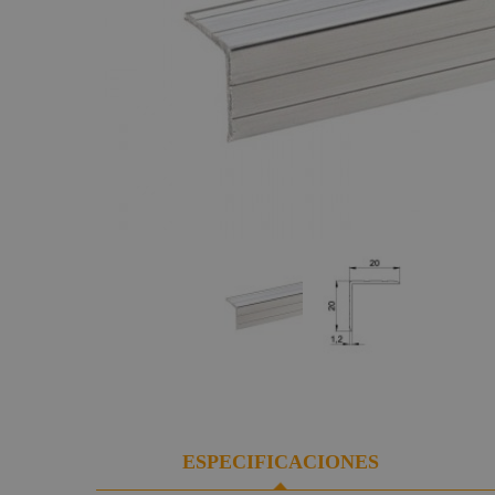
Maquinaria
Bisagras
Pilas y Baterías
Componentes
Varios
escenográficos
Cables y
Cierres
accesorios
Liquidación
Espuma
Cajetines audio
Marcas
Cajas de
empotrar con
tapa
Distribuidores
de energia
ESPECIFICACIONES