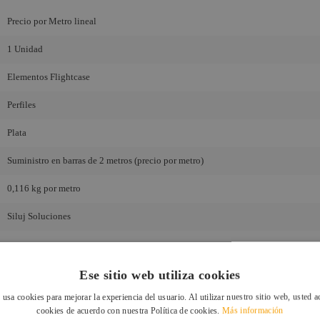
Precio por Metro lineal
1 Unidad
Elementos Flightcase
Perfiles
Plata
Suministro en barras de 2 metros (precio por metro)
0,116 kg por metro
Siluj Soluciones
Ese sitio web utiliza cookies
PRODUCTOS
RELACIONADOS
 usa cookies para mejorar la experiencia del usuario. Al utilizar nuestro sitio web, usted a
cookies de acuerdo con nuestra Política de cookies.
Más información