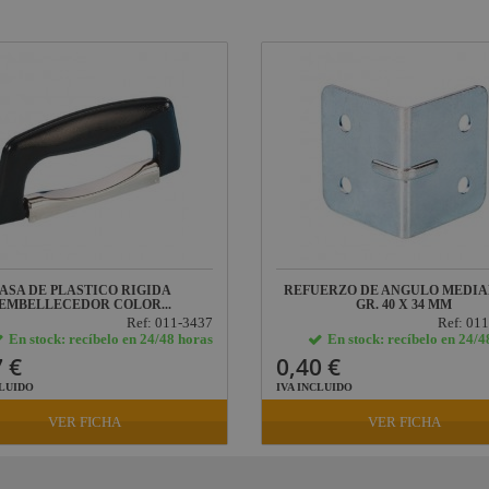
ASA DE PLASTICO RIGIDA
REFUERZO DE ANGULO MEDIA
EMBELLECEDOR COLOR...
GR. 40 X 34 MM
Ref: 011-3437
Ref: 01
En stock: recíbelo en 24/48 horas
En stock: recíbelo en 24/4
 €
0,40 €
CLUIDO
IVA INCLUIDO
VER FICHA
VER FICHA