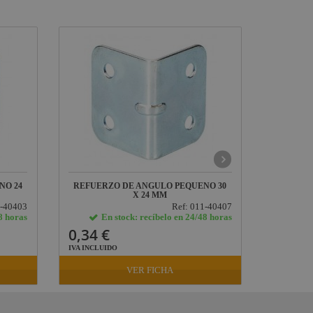
NO 24
REFUERZO DE ANGULO PEQUEÑO 30
BISAGR
X 24 MM
1-40403
Ref: 011-40407
8 horas
En stock: recíbelo en 24/48 horas
E
0,34 €
1,57 
IVA INCLUIDO
IVA INCLU
VER FICHA