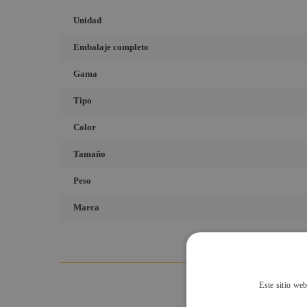
Unidad
Embalaje completo
Gama
Tipo
Color
Tamaño
Peso
Marca
Este sitio web