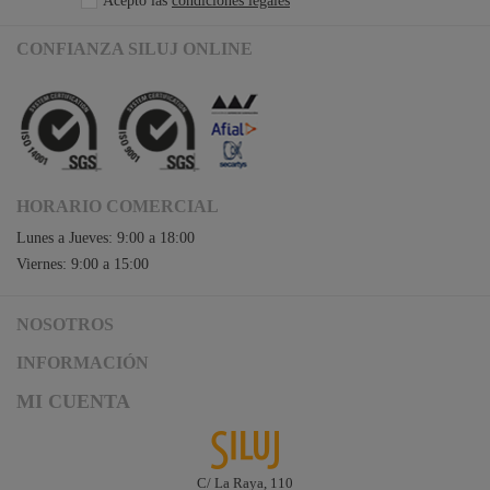
Acepto las
condiciones legales
CONFIANZA SILUJ ONLINE
HORARIO COMERCIAL
Lunes a Jueves: 9:00 a 18:00
Viernes: 9:00 a 15:00
NOSOTROS
Acceso a Siluj.net
INFORMACIÓN
Siluj a su servicio
Aviso Legal y Condiciones de Uso
MI CUENTA
Política de Calidad
Términos y Condiciones de Venta
Noticias
Logística y gastos de envío
Descargas
Formas de Pago
C/ La Raya, 110