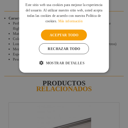
VALORACIONES DE CLIENTES
Este sitio web usa cookies para mejorar la experiencia
del usuario. Al utilizar nuestro sitio web, usted acepta
todas las cookies de acuerdo con nuestra Política de
Características
cookies.
Más información
Perfil de ángulo de aluminio para la fabricación o reparación de
flightcase.
Material: Aluminio
ACEPTAR TODO
Color: Aluminio natural
Longitud de la barra suministrada: 2 m (precio mostrado en metros)
RECHAZAR TODO
Medida Angulo: 30 x 30 mm.
Espesor: 1,5 mm
Peso por metro: 0,219 Kg/m.
MOSTRAR DETALLES
PRODUCTOS
RELACIONADOS