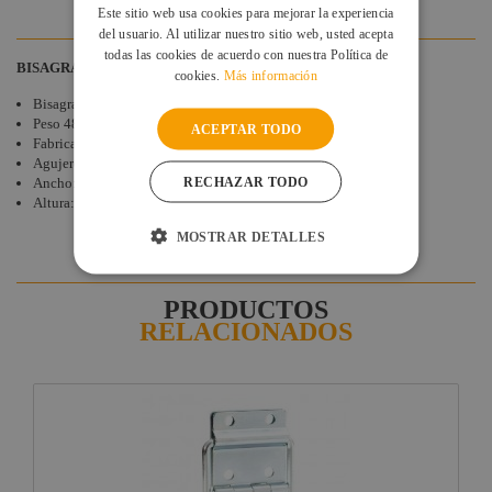
VALORACIONES DE CLIENTES
Este sitio web usa cookies para mejorar la experiencia
del usuario. Al utilizar nuestro sitio web, usted acepta
todas las cookies de acuerdo con nuestra Política de
BISAGRA DESMONTABLE
cookies.
Más información
Bisagra desmontable para flightcase o maletines
Peso 48 Gr.
ACEPTAR TODO
Fabricada en acero galvanizado de 2,2 mm.
Agujeros de fijación: 5,1 mm
RECHAZAR TODO
Ancho: 58 mm
Altura: 49 mm
MOSTRAR DETALLES
PRODUCTOS
RELACIONADOS