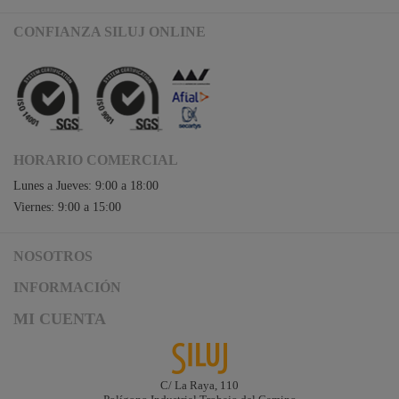
CONFIANZA SILUJ ONLINE
HORARIO COMERCIAL
Lunes a Jueves: 9:00 a 18:00
Viernes: 9:00 a 15:00
NOSOTROS
Acceso a Siluj.net
INFORMACIÓN
Siluj a su servicio
Aviso Legal y Condiciones de Uso
MI CUENTA
Política de Calidad
Términos y Condiciones de Venta
Noticias
Logística y gastos de envío
Descargas
Formas de Pago
C/ La Raya, 110
Contacta