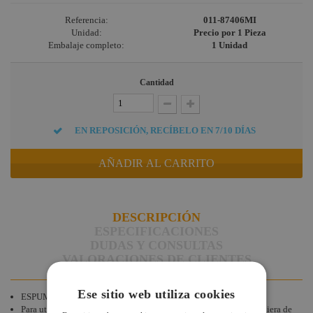
Referencia:
011-87406MI
Unidad:
Precio por 1 Pieza
Embalaje completo:
1 Unidad
Cantidad
EN REPOSICIÓN, RECÍBELO EN 7/10 DÍAS
AÑADIR AL CARRITO
DESCRIPCIÓN
ESPECIFICACIONES
DUDAS Y CONSULTAS
VALORACIONES DE CLIENTES
Ese sitio web utiliza cookies
ESPUMA PARA INTEGRAR 25 MICROFONOS.
Para utilizarlo en conjunto con el cajón 011-87406, o con cualquiera de