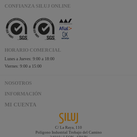
CONFIANZA SILUJ ONLINE
HORARIO COMERCIAL
Lunes a Jueves: 9:00 a 18:00
Viernes: 9:00 a 15:00
NOSOTROS
Acceso a Siluj.net
INFORMACIÓN
Siluj a su servicio
Aviso Legal y Condiciones de Uso
MI CUENTA
Política de Calidad
Términos y Condiciones de Venta
Noticias
Logística y gastos de envío
Descargas
Formas de Pago
C/ La Raya, 110
Contacta
Polígono Industrial Trobajo del Camino
Garantías de Siluj