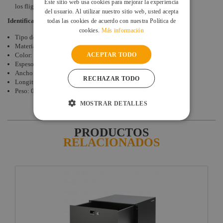
Este sitio web usa cookies para mejorar la experiencia
los flightcase
Triton Blue
con cajones.
del usuario. Al utilizar nuestro sitio web, usted acepta
Identificación de articulo
todas las cookies de acuerdo con nuestra Política de
cookies.
Más información
Tipo de producto: Accesorio para racks de 19
Material: Espuma
ACEPTAR TODO
Color: Gris / Azul
Espesor: 160 mm
Ancho: 380 mm
RECHAZAR TODO
Longitud: 380 mm
Peso: 0,67 kg
MOSTRAR DETALLES
PRODUCTOS
RELACIONADOS