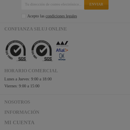
ENVIAR
Acepto las
condiciones legales
CONFIANZA SILUJ ONLINE
HORARIO COMERCIAL
Lunes a Jueves: 9:00 a 18:00
Viernes: 9:00 a 15:00
NOSOTROS
Acceso a Siluj.net
INFORMACIÓN
Siluj a su servicio
Aviso Legal y Condiciones de Uso
MI CUENTA
Política de Calidad
Términos y Condiciones de Venta