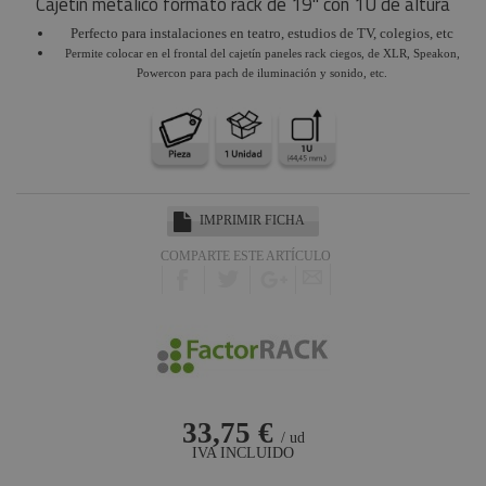
Cajetín metálico formato rack de 19" con 1U de altura
Harting /
Ilme
Perfecto para instalaciones en teatro, estudios de TV, colegios, etc
Permite colocar en el frontal del cajetín paneles rack ciegos, de XLR, Speakon,
Yamaha
Powercon para pach de iluminación y sonido, etc.
Audio
Defender
Pasacables
Rosco
Cameo Light
IMPRIMIR FICHA
Socapex
COMPARTE ESTE ARTÍCULO
Dirty Rigger
Audiophony
Contest
Nivoflex
Gravity
33,75 €
/ ud
IVA INCLUIDO
Aplicaciones
Médicas