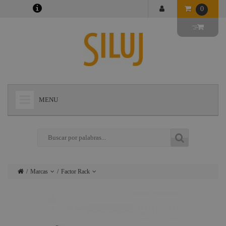
0
MENU
+
LÁMPARAS
+
ILUMINACIÓN
+
CONECTORES
Marcas
Factor Rack
+
INSTALACIONES
Lámparas
Ushio
+
AUDIOVISUAL
Iluminación
Admiral
+
ESTRUCTURAS Y MAQUINARIA
Conectores
Triton Blue