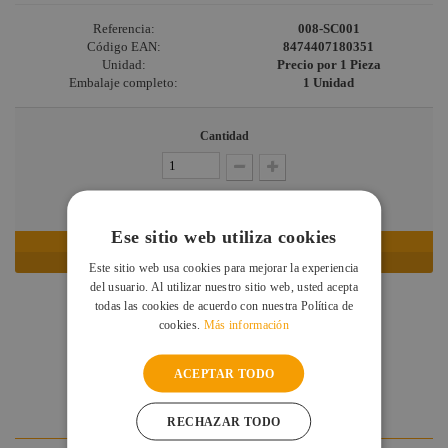
Briteq
Referencia:
008-SC001
Código EAN:
8474407180351
Hilec
Unidad:
Precio por 1 Pieza
Embalaje completo:
1 Unidad
JV Case
LaserworLd
Cantidad
Grupo
Factor Plus
EN STOCK: RECÍBELO EN 24/48 HORAS
LEDj -
ELUMEN8
Ese sitio web utiliza cookies
AÑADIR AL CARRITO
Factor Link
Este sitio web usa cookies para mejorar la experiencia
del usuario. Al utilizar nuestro sitio web, usted acepta
Factor Floor
todas las cookies de acuerdo con nuestra Política de
Factor Gobo
cookies.
Más información
DESCRIPCIÓN
ESPECIFICACIONES
Nicolaudie
DESCARGAS
ACEPTAR TODO
DUDAS Y CONSULTAS
Contrik
VALORACIONES DE CLIENTES
Audibax
RECHAZAR TODO