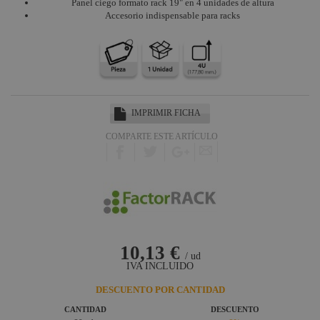
Harting /
Panel ciego formato rack 19" en 4 unidades de altura
Ilme
Accesorio indispensable para racks
Yamaha
Audio
Defender
Pasacables
Rosco
IMPRIMIR FICHA
Cameo Light
COMPARTE ESTE ARTÍCULO
Socapex
Dirty Rigger
Audiophony
Contest
10,13 €
Nivoflex
/ ud
IVA INCLUIDO
Gravity
DESCUENTO POR CANTIDAD
Aplicaciones
CANTIDAD
DESCUENTO
Médicas