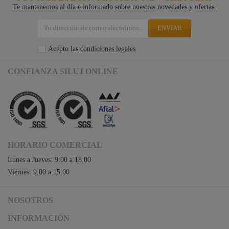
Te mantenemos al día e informado sobre nuestras novedades y ofertas.
ENVIAR
Acepto las
condiciones legales
CONFIANZA SILUJ ONLINE
HORARIO COMERCIAL
Lunes a Jueves: 9:00 a 18:00
Viernes: 9:00 a 15:00
NOSOTROS
Acceso a Siluj.net
INFORMACIÓN
Siluj a su servicio