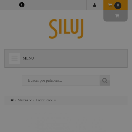
0
MENU
+
LÁMPARAS
+
ILUMINACIÓN
+
CONECTORES
Marcas
Factor Rack
+
INSTALACIONES
Lámparas
Ushio
+
AUDIOVISUAL
Iluminación
Admiral
+
ESTRUCTURAS Y MAQUINARIA
Conectores
Triton Blue