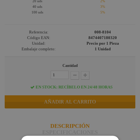
20 uds
2%
Briteq
40 uds
3%
100 uds
5%
Hilec
JV Case
Referencia:
008-8104
LaserworLd
Código EAN:
8474407180320
Grupo
Unidad:
Precio por 1 Pieza
Embalaje completo:
1 Unidad
Factor Plus
LEDj -
Cantidad
ELUMEN8
Factor Link
EN STOCK: RECÍBELO EN 24/48 HORAS
Factor Floor
Factor Gobo
AÑADIR AL CARRITO
Nicolaudie
Contrik
DESCRIPCIÓN
ESPECIFICACIONES
Audibax
DUDAS Y CONSULTAS