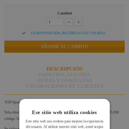
Cantidad
EN REPOSICIÓN, RECÍBELO EN 7/10 DÍAS
AÑADIR AL CARRITO
DESCRIPCIÓN
ESPECIFICACIONES
DUDAS Y CONSULTAS
VALORACIONES DE CLIENTES
TOT-Spandex2
Ese sitio web utiliza cookies
Tela elástica de 2 metro como repuesto para el Toten de 2 metro (TOT-200
código 10245)
Este sitio web usa cookies para mejorar la experiencia
del usuario. Al utilizar nuestro sitio web, usted acepta
Se coloca fácilmente una vez estas montando el TOT-200