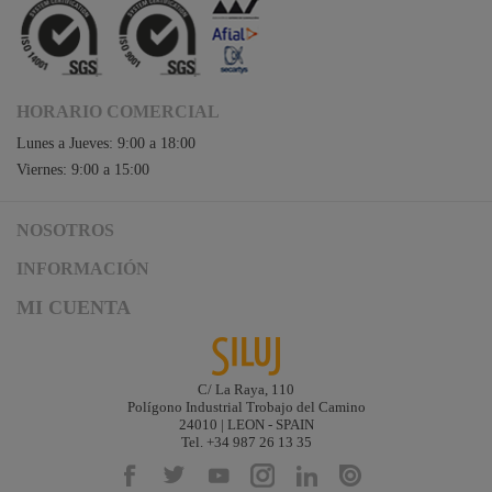
HORARIO COMERCIAL
Lunes a Jueves: 9:00 a 18:00
Viernes: 9:00 a 15:00
NOSOTROS
Acceso a Siluj.net
INFORMACIÓN
Siluj a su servicio
Aviso Legal y Condiciones de Uso
MI CUENTA
Política de Calidad
Términos y Condiciones de Venta
Noticias
Logística y gastos de envío
Descargas
Formas de Pago
C/ La Raya, 110
Contacta
Polígono Industrial Trobajo del Camino
Garantías de Siluj
24010 | LEON - SPAIN
Accesibilidad
Tel. +34 987 26 13 35
Mapa web