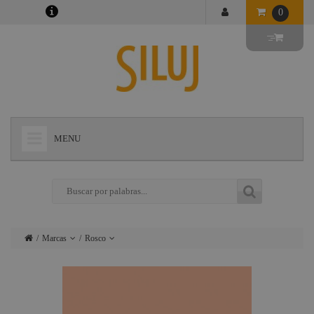
0
MENU
+
LÁMPARAS
+
ILUMINACIÓN
+
CONECTORES
Marcas
Rosco
+
INSTALACIONES
Lámparas
Ushio
+
AUDIOVISUAL
Iluminación
Admiral
+
ESTRUCTURAS Y MAQUINARIA
Conectores
Triton Blue