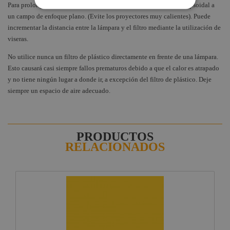
Para prolongar la vida útil del filtro de color, alinee su lámpara elipsoidal a
un campo de enfoque plano. (Evite los proyectores muy calientes). Puede
incrementar la distancia entre la lámpara y el filtro mediante la utilización de
viseras.
No utilice nunca un filtro de plástico directamente en frente de una lámpara.
Esto causará casi siempre fallos prematuros debido a que el calor es atrapado
y no tiene ningún lugar a donde ir, a excepción del filtro de plástico. Deje
siempre un espacio de aire adecuado.
PRODUCTOS
RELACIONADOS