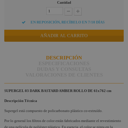
Cantidad
Briteq
Hilec
EN REPOSICIÓN, RECÍBELO EN 7/10 DÍAS
JV Case
LaserworLd
AÑADIR AL CARRITO
Grupo
Factor Plus
DESCRIPCIÓN
LEDj -
ESPECIFICACIONES
ELUMEN8
DUDAS Y CONSULTAS
Factor Link
VALORACIONES DE CLIENTES
Factor Floor
SUPERGEL 03 DARK BASTARD AMBER ROLLO DE 61x762 cm
Factor Gobo
Descripción Técnica
Nicolaudie
Supergel está compuesto de policarbonato plástico co-extruído.
Contrik
Audibax
Por lo general los filtros de color están fabricados mediante el revestimiento
de una película de poliéster plástico. En esencia, el color se pinta en la