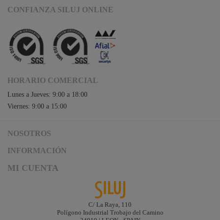
CONFIANZA SILUJ ONLINE
HORARIO COMERCIAL
Lunes a Jueves: 9:00 a 18:00
Viernes: 9:00 a 15:00
NOSOTROS
Acceso a Siluj.net
INFORMACIÓN
Siluj a su servicio
Aviso Legal y Condiciones de Uso
MI CUENTA
Política de Calidad
Términos y Condiciones de Venta
Noticias
Logística y gastos de envío
Descargas
Formas de Pago
C/ La Raya, 110
Contacta
Polígono Industrial Trobajo del Camino
Garantías de Siluj