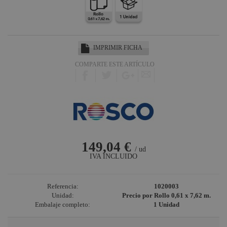
Harting /
Ilme
Factor Rack
Yamaha
IMPRIMIR FICHA
Audio
COMPARTE ESTE ARTÍCULO
Defender
Pasacables
Cameo Light
Socapex
Dirty Rigger
149,04 €
Audiophony
/ ud
IVA INCLUIDO
Contest
Nivoflex
Referencia:
1020003
Gravity
Unidad:
Precio por Rollo 0,61 x 7,62 m.
Embalaje completo:
1 Unidad
Aplicaciones
Médicas