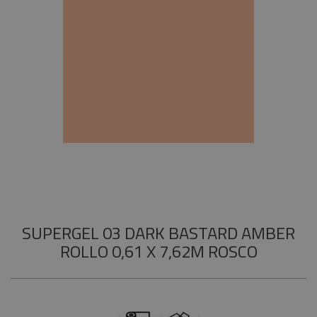
Instalaciones
Procab
+
COMPONENTES ESCENOGRÁFICOS
Audiovisual
Factor
+
MARCAS
Fogger
Estructuras y
Maquinaria
Smoke
Factory
Componentes
escenográficos
Osram
Liquidación
Philips
General
Electric -
Tungsram
Tesa
SUPERGEL 03 DARK BASTARD AMBER
Doughty
ROLLO 0,61 X 7,62M ROSCO
Pioneer DJ
Neutrik -
Rean