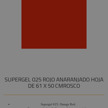
Instalaciones
Procab
+
COMPONENTES ESCENOGRÁFICOS
Audiovisual
Factor
+
MARCAS
Fogger
Estructuras y
Maquinaria
Smoke
Factory
Componentes
escenográficos
Osram
Liquidación
Philips
General
Electric -
Tungsram
Tesa
SUPERGEL 025 ROJO ANARANJADO HOJA
Doughty
DE 61 X 50 CMROSCO
Pioneer DJ
Neutrik -
Rean
Supergel #25: Orange Red.