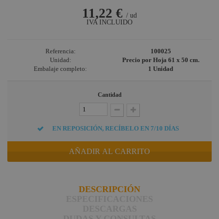
11,22 €
Briteq
/ ud
IVA INCLUIDO
Hilec
JV Case
Referencia:
100025
LaserworLd
Unidad:
Precio por Hoja 61 x 50 cm.
Grupo
Embalaje completo:
1 Unidad
Factor Plus
Cantidad
LEDj -
ELUMEN8
Factor Link
EN REPOSICIÓN, RECÍBELO EN 7/10 DÍAS
Factor Floor
AÑADIR AL CARRITO
Factor Gobo
Nicolaudie
DESCRIPCIÓN
Contrik
ESPECIFICACIONES
Audibax
DESCARGAS
DUDAS Y CONSULTAS