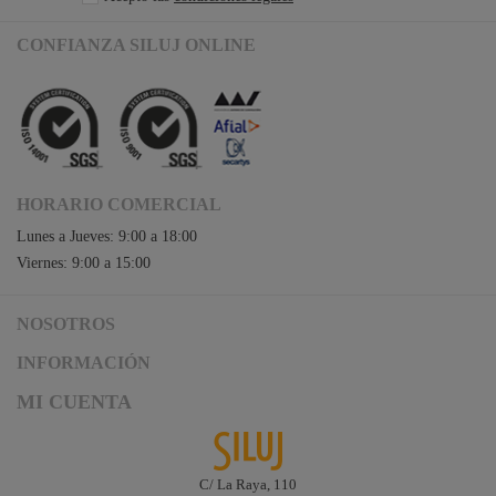
CONFIANZA SILUJ ONLINE
HORARIO COMERCIAL
Lunes a Jueves: 9:00 a 18:00
Viernes: 9:00 a 15:00
NOSOTROS
Acceso a Siluj.net
INFORMACIÓN
Siluj a su servicio
Aviso Legal y Condiciones de Uso
MI CUENTA
Política de Calidad
Términos y Condiciones de Venta
Noticias
Logística y gastos de envío
Descargas
Formas de Pago
C/ La Raya, 110
Contacta