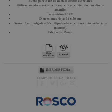
Harting /
Bueno para la luz de llama o efectos especiales.
Ilme
Utilizar cuando se necesita un rojo con un contenido más alto de
amarillo.
Factor Rack
Transmisión = 14%.
Dimensiones Hoja: 61 x 50 cm.
Yamaha
Grosor: 3 milipulgadas (3-5 milipulgadas en colores extremadamente
Audio
intensos).
Fabricante: Rosco.
Defender
Pasacables
Cameo Light
Socapex
Dirty Rigger
IMPRIMIR FICHA
Audiophony
COMPARTE ESTE ARTÍCULO
Contest
Nivoflex
Gravity
Aplicaciones
Médicas