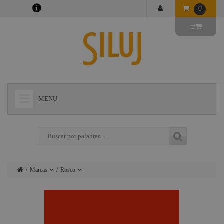
0
MENU
+
LÁMPARAS
+
ILUMINACIÓN
+
CONECTORES
Marcas
Rosco
+
INSTALACIONES
Lámparas
Ushio
+
AUDIOVISUAL
Iluminación
Admiral
+
ESTRUCTURAS Y MAQUINARIA
Conectores
Triton Blue