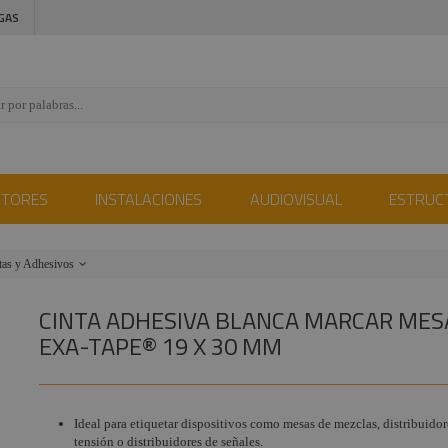
GAS
CTORES
INSTALACIONES
AUDIOVISUAL
ESTRUC
ntas y Adhesivos
mericana
CINTA ADHESIVA BLANCA MARCAR MES
ela
EXA-TAPE® 19 X 30 MM
islante
PVC
Ideal para etiquetar dispositivos como mesas de mezclas, distribuidor
tensión o distribuidores de señales.