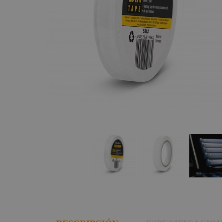
Teatro
Estructuras y
Maquinaria
Gobos estándar
Liquidación
Mantenimiento
Marcas
Textiles