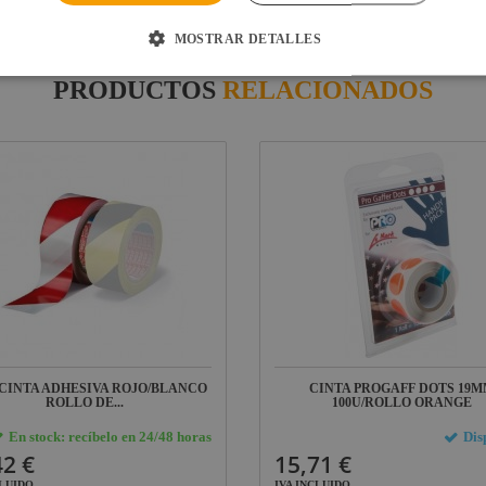
MOSTRAR DETALLES
PRODUCTOS
RELACIONADOS
 CINTA ADHESIVA ROJO/BLANCO
CINTA PROGAFF DOTS 19
ROLLO DE...
100U/ROLLO ORANGE
En stock: recíbelo en 24/48 horas
Dis
42 €
15,71 €
CLUIDO
IVA INCLUIDO