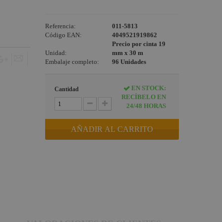
Referencia:
011-5813
Código EAN:
4049521919862
Precio por cinta 19
Unidad:
mm x 30 m
Embalaje completo:
96 Unidades
EN STOCK:
Cantidad
RECÍBELO EN
24/48 HORAS
AÑADIR AL CARRITO