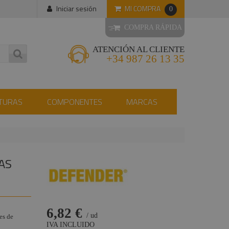
MI COMPRA
Iniciar sesión
0
COMPRA RÁPIDA
ATENCIÓN AL CLIENTE
+34 987 26 13 35
TURAS
COMPONENTES
MARCAS
AS
6,82 €
/ ud
es de
IVA INCLUIDO