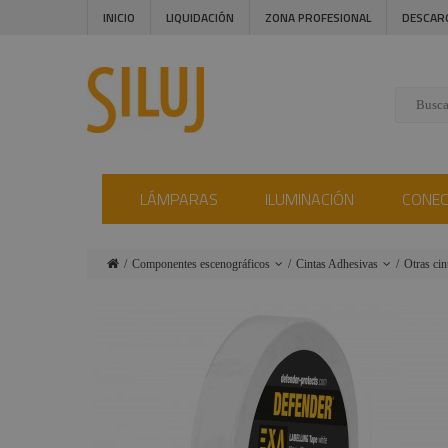
INICIO
LIQUIDACIÓN
ZONA PROFESIONAL
DESCAR
LÁMPARAS
ILUMINACIÓN
CONE
Componentes escenográficos
Cintas Adhesivas
Otras ci
Lámparas
Filtros
Cinta A
Iluminación
Cinefoil-
Cinta T
Photofoll
Conectores
Cinta A
Gobos a
Instalaciones
Cinta 
medida
Audiovisual
Suelos Danza