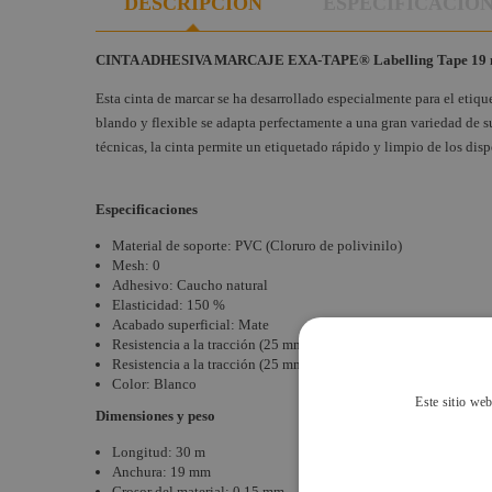
DESCRIPCIÓN
ESPECIFICACIO
CINTA ADHESIVA MARCAJE EXA-TAPE® Labelling Tape 19
Esta cinta de marcar se ha desarrollado especialmente para el etiq
blando y flexible se adapta perfectamente a una gran variedad de supe
técnicas, la cinta permite un etiquetado rápido y limpio de los dis
Especificaciones
Material de soporte: PVC (Cloruro de polivinilo)
Mesh: 0
Adhesivo: Caucho natural
Elasticidad: 150 %
Acabado superficial: Mate
Resistencia a la tracción (25 mm): 1.4 N
Resistencia a la tracción (25 mm): 20 N
Color: Blanco
Este sitio web
Dimensiones y peso
Longitud: 30 m
Anchura: 19 mm
Grosor del material: 0.15 mm