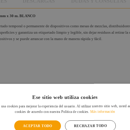
NES
DESCARGAS
DUDAS Y CONSULTAS
 mm x 30 m. BLANCO
uetado temporal o permanente de dispositivos como mesas de mezclas, distribuidores
rficies y garantiza un etiquetado limpio y legible, sin dejar residuos al retirar la c
positivos y se puede arrancar con la mano de manera rápida y fácil.
Ese sitio web utiliza cookies
 usa cookies para mejorar la experiencia del usuario. Al utilizar nuestro sitio web, usted a
cookies de acuerdo con nuestra Política de cookies.
Más información
ACEPTAR TODO
RECHAZAR TODO