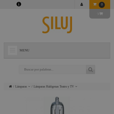
0
MENU
+
LÁMPARAS
+
ILUMINACIÓN
+
CONECTORES
Lámparas
Lámparas Halógenas Teatro y TV
+
INSTALACIONES
Iluminación
Lámparas tipo Par
+
AUDIOVISUAL
Conectores
Lámparas HPL
+
ESTRUCTURAS Y MAQUINARIA
Instalaciones
Lámparas Compac-GKV