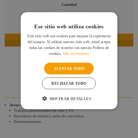
Cantidad
EN STOCK: RECÍBELO EN 24/48 HORAS
Ese sitio web utiliza cookies
Este sitio web usa cookies para mejorar la experiencia
AÑADIR AL CARRITO
del usuario. Al utilizar nuestro sitio web, usted acepta
todas las cookies de acuerdo con nuestra Política de
cookies.
Más información
DESCRIPCIÓN
ACEPTAR TODO
ESPECIFICACIONES
DESCARGAS
DUDAS Y CONSULTAS
RECHAZAR TODO
VALORACIONES DE CLIENTES
MOSTRAR DETALLES
Areas de aplicación
Trabajos profesionales de cine y TV.
Escenarios de teatros y salas de conciertos.
Entretenimiento.