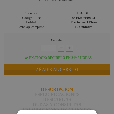
No incluido en el descuento
Referencia:
003-1308
Código EAN:
5410288609003
Unidad:
Precio por 1 Pieza
Embalaje completo:
10 Unidades
Cantidad
EN STOCK: RECÍBELO EN 24/48 HORAS
AÑADIR AL CARRITO
DESCRIPCIÓN
ESPECIFICACIONES
DESCARGAS
DUDAS Y CONSULTAS
VALORACIONES DE CLIENTES