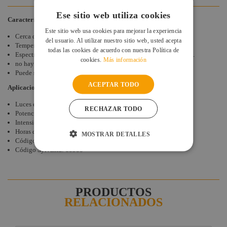
Ese sitio web utiliza cookies
Características
Este sitio web usa cookies para mejorar la experiencia
Cerca de espectro continuo que va desde 200-1000nm.
del usuario. Al utilizar nuestro sitio web, usted acepta
Temperatura de color: 5400K.
todas las cookies de acuerdo con nuestra Política de
Espectro de xenón, similar a la luz diurna Encendido instantáneo.
cookies.
Más información
no hay tiempo de calentamiento.
Puede ser dimerizado.
ACEPTAR TODO
Aplicaciones
Luces estroboscópicas en discotecas Modelo: XOP 750W
RECHAZAR TODO
Potencia: 750W
Intensidad: 12,3A
Horas de vida: 500 Medidas: 244 mm
MOSTRAR DETALLES
Código Siluj:003-1308
Código Sylvania: 60900
PRODUCTOS
RELACIONADOS