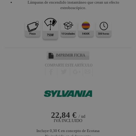
Lámparas de encendido instantáneo que crean un efecto
BIPIN
estroboscópico.
Lámparas
Dicroicas
Lámparas
Fluorescencia
TV
Otras
Aplicaciones
IMPRIMIR FICHA
Lámparas
COMPARTE ESTE ARTÍCULO
HMI
22,84 €
/ ud
IVA INCLUIDO
Incluye
0,30 €
en concepto de Ecotasa