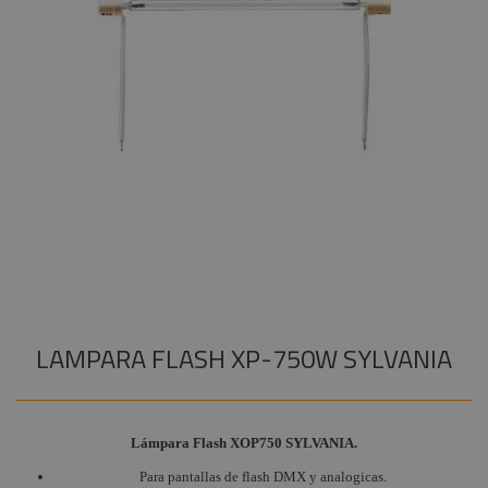
Audiovisual
+
Lámparas
COMPONENTES ESCENOGRÁFICOS
Compac-GKV
Estructuras y
+
MARCAS
Maquinaria
Lámparas
Halógenas
Componentes
Teatro y TV
escenográficos
Lámparas
Liquidación
Lineales TV
Marcas
Lámparas
Svobodas
Portalámparas
Lámparas
Descarga
LAMPARA FLASH XP-750W SYLVANIA
Lámparas
LED
Lámparas Luz
Lámpara Flash XOP750 SYLVANIA.
Negra
Para pantallas de flash DMX y analogicas.
Lámparas