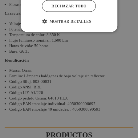
Fibras ópticas médicas (HLX)
RECHAZAR TODO
Características
MOSTRAR DETALLES
Voltaje: 12 V
Potencia: 50 W
Temperatura de color: 3.350 K
Flujo luminoso nominal: 1.600 Lm
Horas de vida: 50 horas
Base: G6.35
Identificación
Marca: Osram
Familia: Lámparas halógenas de bajo voltaje sin reflector
Código Siluj: 003-06031
Código ANSI: BRL
Código LIF: A1/220
Código pedido Osram: 64610 HLX
Código EAN embalaje individual:
4050300006697
Código EAN embalaje 40 unidades: :
4050300890593
PRODUCTOS