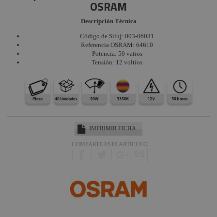
OSRAM
Dicroicas
Lámparas
Descripción Técnica
Flash
Código de Siluj: 003-06031
Referencia OSRAM: 64610
Lámparas
Potencia: 50 vatios
Fluorescencia
Tensión: 12 voltios
TV
Otras
Aplicaciones
Lámparas
HMI
IMPRIMIR FICHA
COMPARTE ESTE ARTÍCULO