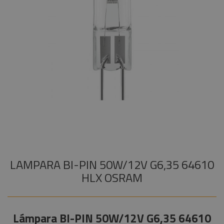
Audiovisual
+
Lámparas
COMPONENTES ESCENOGRÁFICOS
Compac-GKV
Estructuras y
+
MARCAS
Maquinaria
Lámparas
Halógenas
Componentes
Teatro y TV
escenográficos
Lámparas
Liquidación
Lineales TV
Marcas
Lámparas
Svobodas
Portalámparas
Lámparas
Descarga
LAMPARA BI-PIN 50W/12V G6,35 64610
Lámparas
HLX OSRAM
LED
Lámparas Luz
Negra
Lámpara BI-PIN 50W/12V G6,35 64610
Lámparas