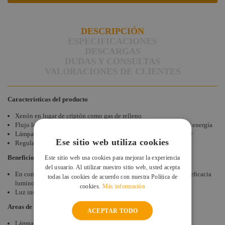
DESCRIPCIÓN
ESPECIFICACIONES
DESCARGAS
DUDAS Y CONSULTAS
VALORACIONES DE CLIENTES
Características del producto
Xenón en lugar de criptón como gas de relleno
Flujo luminoso hasta un 10% más alto con el mismo consumo de energía
Lámpara halógena de bajo voltaje de tungsteno HLX sin reflector
Ese sitio web utiliza cookies
Regulable (HLX)
Beneficios de la lámpara
Este sitio web usa cookies para mejorar la experiencia
del usuario. Al utilizar nuestro sitio web, usted acepta
En comparación con las lámparas estándar, hasta un 10% más de eficacia
todas las cookies de acuerdo con nuestra Política de
luminosa (HLX)
cookies.
Más información
Luz instantánea (HLX)
Areas de aplicación
ACEPTAR TODO
Lámparas para luminarias especiales.