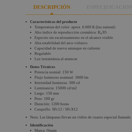
Lámparas
DESCRIPCIÓN
ESPECIFICACIO
Fluorescencia
TV
Características del producto
Lámparas HMI
Temperatura del color: aprox. 6.000 K (luz natural)
Alto índice de reproducción cromática: R
95
a
Espectro sin escalonamiento en el alcance visible
Alta estabilidad del arco voltaico
Capacidad de nuevo arranque en caliente
Regulable
Luz instantánea al arrancar
Datos Técnicos
Potencia nomial: 150 W
Flujo luminoso nominal: 3000 lm
Intensidad luminosa: 300 cd
Luminancia: 15000 cd/m2
Largo: 150 mm
Peso: 100 gr
Duración: 1200 horas
Casquillo: SFc12 / SFcX12
Nota: Las lámparas llevan un vidrio de cuarzo especial llama
Identificación
Marca: Osram