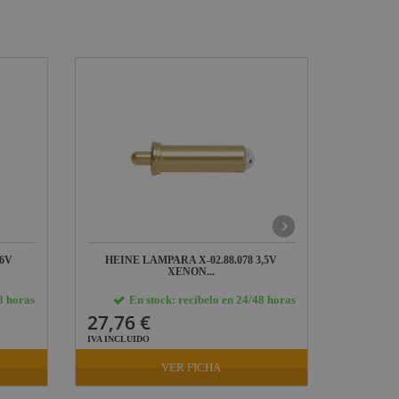
 6V
HEINE LAMPARA X-02.88.078 3,5V
HEINE 
XENON...
8 horas
En stock: recíbelo en 24/48 horas
E
27,76 €
15,51
IVA INCLUIDO
IVA INCLU
VER FICHA