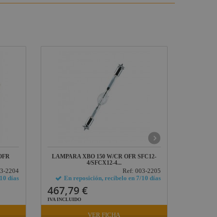
OFR
LAMPARA XBO 150 W/CR OFR SFC12-
LAMPAR
4/SFCX12-4...
03-2204
Ref: 003-2205
/10 días
En reposición, recíbelo en 7/10 días
En r
467,79 €
729,3
IVA INCLUIDO
IVA INCLU
VER FICHA