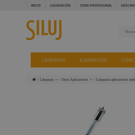
INICIO
LIQUIDACIÓN
ZONA PROFESIONAL
DESCAR
LÁMPARAS
ILUMINACIÓN
CONE
Lámparas
Otras Aplicaciones
Lámparas aplicaciones méd
Iluminación
Lámparas tipo
Lámparas
Par
Espectroscópicas
Conectores
Lámparas HPL
Lámparas Auto Osram
Instalaciones
Lámparas
Lámparas Puritec
Audiovisual
Compac-GKV
Balastros
Estructuras y
Lámparas