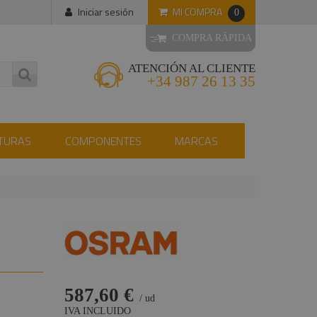
MI COMPRA
Iniciar sesión
0
COMPRA RÁPIDA
ATENCIÓN AL CLIENTE
+34 987 26 13 35
TURAS
COMPONENTES
MARCAS
587,60 €
/ ud
IVA INCLUIDO