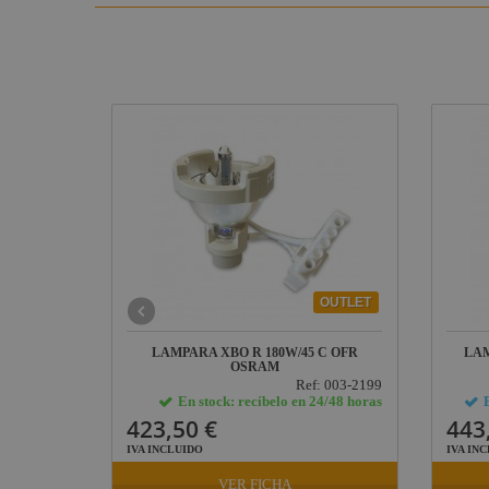
OUTLET
FR OSRAM
LAMPARA XBO R 180W/45 C OFR
LAM
OSRAM
: 003-2202
Ref: 003-2199
24/48 horas
En stock: recíbelo en 24/48 horas
423,50 €
443
IVA INCLUIDO
IVA IN
VER FICHA