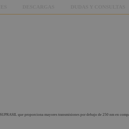
NES
DESCARGAS
DUDAS Y CONSULTAS
do SUPRASIL que proporciona mayores transmisiones por debajo de 250 nm en compa