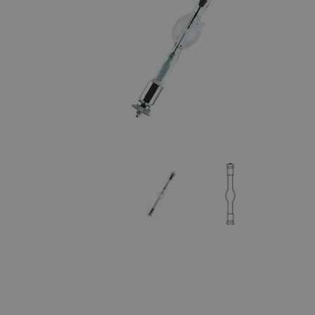
Maquinaria
Lámparas amalgama
Halógenas
Teatro y TV
Componentes
escenográficos
Lámparas
Lineales TV
Liquidación
Lámparas
Marcas
Svobodas
Portalámparas
Lámparas
Descarga
Lámparas LED
Lámparas Luz
Negra
Lámparas
BIPIN
Lámparas
Dicroicas
Lámparas Flash