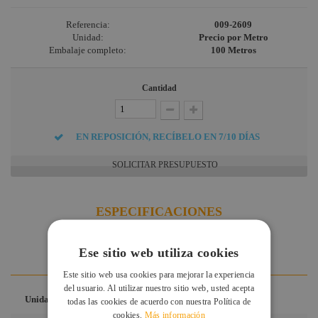
Referencia:
009-2609
Unidad:
Precio por Metro
Embalaje completo:
100 Metros
Cantidad
EN REPOSICIÓN, RECÍBELO EN 7/10 DÍAS
SOLICITAR PRESUPUESTO
ESPECIFICACIONES
DESCARGAS
DUDAS Y CONSULTAS
Ese sitio web utiliza cookies
VALORACIONES DE CLIENTES
Este sitio web usa cookies para mejorar la experiencia
del usuario. Al utilizar nuestro sitio web, usted acepta
Unidad
Precio por Metro
todas las cookies de acuerdo con nuestra Política de
cookies.
Más información