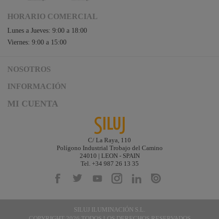
HORARIO COMERCIAL
Lunes a Jueves: 9:00 a 18:00
Viernes: 9:00 a 15:00
NOSOTROS
Acceso a Siluj.net
INFORMACIÓN
Siluj a su servicio
Aviso Legal y Condiciones de Uso
MI CUENTA
Política de Calidad
Términos y Condiciones de Venta
Noticias
Logística y gastos de envío
Descargas
Formas de Pago
C/ La Raya, 110
Contacta
Polígono Industrial Trobajo del Camino
Garantías de Siluj
24010 | LEON - SPAIN
Accesibilidad
Tel. +34 987 26 13 35
Mapa web
Kit Digital
SILUJ ILUMINACIÓN S.L.
COPYRIGHT 2026 TODOS LOS DERECHOS RESERVADOS