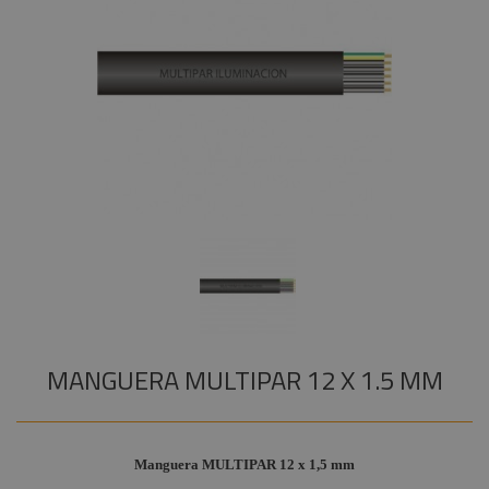
Audiovisual
+
COMPONENTES ESCENOGRÁFICOS
Estructuras y
+
MARCAS
Maquinaria
Componentes
escenográficos
Liquidación
Marcas
MANGUERA MULTIPAR 12 X 1.5 MM
Manguera MULTIPAR 12 x 1,5 mm