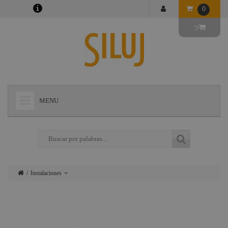
0
MENU
+
LÁMPARAS
+
ILUMINACIÓN
+
CONECTORES
Instalaciones
+
INSTALACIONES
Lámparas
+
AUDIOVISUAL
Iluminación
+
ESTRUCTURAS Y MAQUINARIA
Conectores