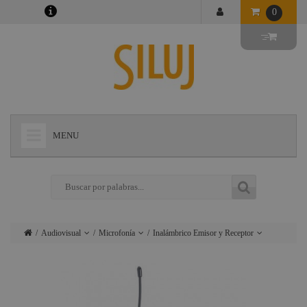
0
MENU
+
LÁMPARAS
+
ILUMINACIÓN
+
CONECTORES
Audiovisual
Microfonía
Inalámbrico Emisor y Receptor
+
INSTALACIONES
Lámparas
Altavoces
Micrófonos mano, pinza,
diadema
+
AUDIOVISUAL
Iluminación
Proyectores
+
ESTRUCTURAS Y MAQUINARIA
Conectores
Auriculares