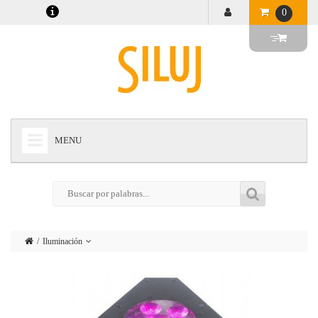
0
MENU
+
LÁMPARAS
+
ILUMINACIÓN
+
CONECTORES
Iluminación
+
INSTALACIONES
Lámparas
+
AUDIOVISUAL
Conectores
+
ESTRUCTURAS Y MAQUINARIA
Instalaciones