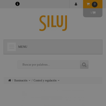
0
MENU
+
LÁMPARAS
+
ILUMINACIÓN
+
CONECTORES
Iluminación
Control y regulación
+
INSTALACIONES
Lámparas
Cegadoras /
Matrix /
+
AUDIOVISUAL
Conectores
Bañadores
+
ESTRUCTURAS Y MAQUINARIA
Instalaciones
Proyectores PAR