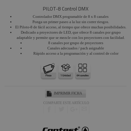
PILOT-8 Control DMX
Cambio de color
y efectos
Controlador DMX programable de 8 x 8 canales
Ponga un primer paseo a la luz sin correr riesgos.
Repuestos y
El Piloto-8 de fácil acceso, al tiempo que ofrece muchas posibilidades.
accesorios
Dedicado a proyectores de LED, que ofrece 8 canales por grupo
Proyectores TV,
adaptable y permite que se mezcle con los proyectores con facilidad.
Studio, Foto
8 canales por grupo de proyectores
Canales adecuados / pach asignable
Sistemas Láser
Rápido acceso a la programación y al control de color
Proyectores Led
Batería
Iluminación para
teatro
Iluminación para
IMPRIMIR FICHA
conciertos
COMPARTE ESTE ARTÍCULO
Iluminación para
estudios de
grabación
Iluminación para