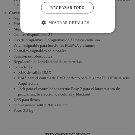
que mantendrá el control de proyectores sin molestar.
RECHAZAR TODO
Características
Número de canales: 64
MOSTRAR DETALLES
Proyectores independientes: 8
Maxímo numero de canales por proyector: 8
Colores disponibles: 24
Uso de programas: 8 programas de 32 pasos cada uno
Patch asignable para funciones RGBWA y dimmer
2 canales asignables adicionales
Función estroboscópica
Regulación de la velocidad de secuencias
Conectores
XLR de salida DMX
RJ45 para el control de DMX perfecto para la gama PILOT de la serie
Arquitectura
Jack para el controlador externo Easy-2 para el lanzamiento de
programas, la elección de colores y blackout
USB para flexos
Dimensiones: 400 x 200 x 68 mm
Peso: 2,3 kg