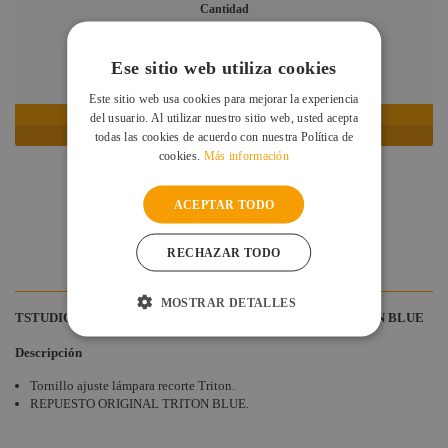
Cantidad
Ese sitio web utiliza cookies
EN STOCK: RECÍBELO EN 24/48 HORAS
Este sitio web usa cookies para mejorar la experiencia
del usuario. Al utilizar nuestro sitio web, usted acepta
AÑADIR AL CARRITO
todas las cookies de acuerdo con nuestra Política de
cookies.
Más información
DESCRIPCIÓN
ACEPTAR TODO
ESPECIFICACIONES
DUDAS Y CONSULTAS
RECHAZAR TODO
VALORACIONES DE CLIENTES
MOSTRAR DETALLES
TSTUDIO TORNILLO AJUSTE LAMPARA RECORTE TRITON BLUE
Descripción
Tornillo ajuste lámpara recorte Triton.
REPUESTO ORIGINAL TRITON BLUE.