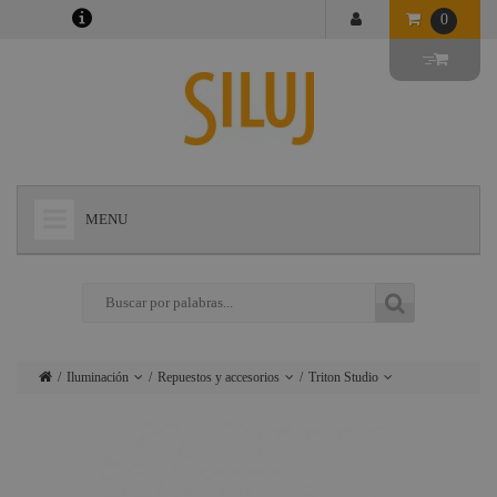
0
MENU
+
LÁMPARAS
+
ILUMINACIÓN
+
CONECTORES
Iluminación
Repuestos y accesorios
Triton Studio
+
INSTALACIONES
Lámparas
Cegadoras / Matrix
Dimmer
/ Bañadores
+
AUDIOVISUAL
Conectores
Spot-
Proyectores PAR
Wash-
+
ESTRUCTURAS Y MAQUINARIA
Instalaciones
Beam