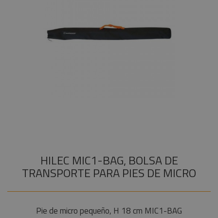
Microfonía
Instalaciones
Procab
+
Audiophony
COMPONENTES ESCENOGRÁFICOS
Audiovisual
Factor
Audio control
+
MARCAS
Fogger
Estructuras y
Amplificación
Maquinaria
Smoke
Factory
Sistemas de
Componentes
audio portátil
escenográficos
Osram
Audiophony
Liquidación
Philips
Audio
comercial
General
Electric -
Multimedia
Tungsram
Player y
controladores
Tesa
HILEC MIC1-BAG, BOLSA DE
Mini Line
Doughty
Array
TRANSPORTE PARA PIES DE MICRO
Pioneer DJ
Repuestos y
altavoces
Neutrik -
Rean
Cableado
Pie de micro pequeño, H 18 cm MIC1-BAG