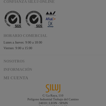
CONFIANZA SILUJ ONLINE
HORARIO COMERCIAL
Lunes a Jueves: 9:00 a 18:00
Viernes: 9:00 a 15:00
NOSOTROS
Acceso a Siluj.net
INFORMACIÓN
Siluj a su servicio
Aviso Legal y Condiciones de Uso
MI CUENTA
Política de Calidad
Términos y Condiciones de Venta
Noticias
Logística y gastos de envío
Descargas
Formas de Pago
C/ La Raya, 110
Contacta
Polígono Industrial Trobajo del Camino
Garantías de Siluj
24010 | LEON - SPAIN
Accesibilidad