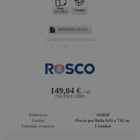
Harting /
Ilme
Factor Rack
Yamaha
IMPRIMIR FICHA
Audio
COMPARTE ESTE ARTÍCULO
Defender
Pasacables
Cameo Light
Socapex
Dirty Rigger
149,04 €
Audiophony
/ ud
IVA INCLUIDO
Contest
Nivoflex
Referencia:
102020
Gravity
Unidad:
Precio por Rollo 0,61 x 7,62 m.
Embalaje completo:
1 Unidad
Aplicaciones
Médicas