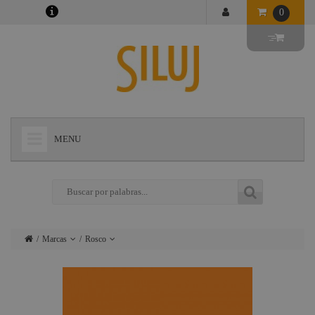
0
MENU
+
LÁMPARAS
+
ILUMINACIÓN
+
CONECTORES
Marcas
Rosco
+
INSTALACIONES
Lámparas
Ushio
+
AUDIOVISUAL
Iluminación
Admiral
+
ESTRUCTURAS Y MAQUINARIA
Conectores
Triton Blue