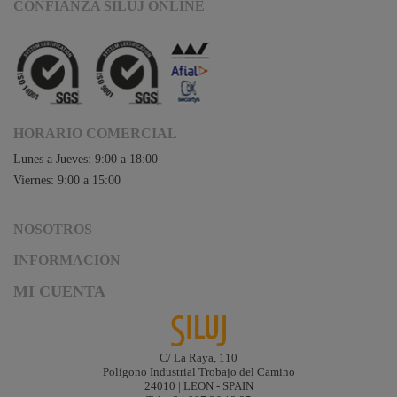
CONFIANZA SILUJ ONLINE
HORARIO COMERCIAL
Lunes a Jueves: 9:00 a 18:00
Viernes: 9:00 a 15:00
NOSOTROS
Acceso a Siluj.net
INFORMACIÓN
Siluj a su servicio
Aviso Legal y Condiciones de Uso
MI CUENTA
Política de Calidad
Términos y Condiciones de Venta
Noticias
Logística y gastos de envío
Descargas
Formas de Pago
C/ La Raya, 110
Contacta
Polígono Industrial Trobajo del Camino
Garantías de Siluj
24010 | LEON - SPAIN
Accesibilidad