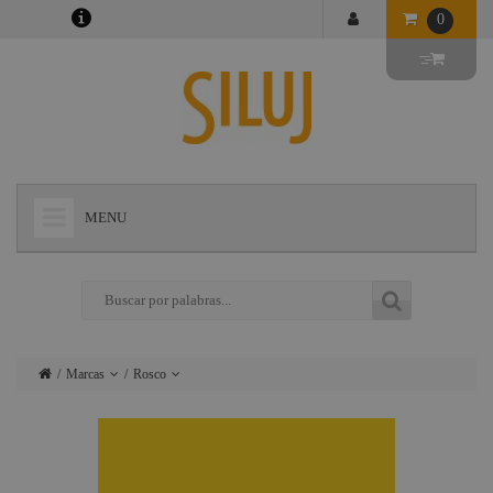
0
MENU
+
LÁMPARAS
+
ILUMINACIÓN
+
CONECTORES
Marcas
Rosco
+
INSTALACIONES
Lámparas
Ushio
+
AUDIOVISUAL
Iluminación
Admiral
+
ESTRUCTURAS Y MAQUINARIA
Conectores
Triton Blue