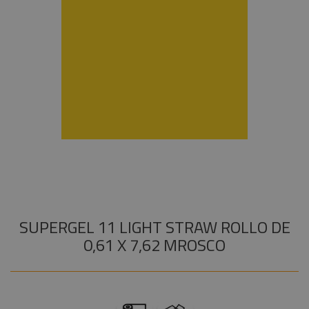
Instalaciones
Procab
+
COMPONENTES ESCENOGRÁFICOS
Audiovisual
Factor
+
MARCAS
Fogger
Estructuras y
Maquinaria
Smoke
Factory
Componentes
escenográficos
Osram
Liquidación
Philips
General
Electric -
Tungsram
Tesa
SUPERGEL 11 LIGHT STRAW ROLLO DE
Doughty
0,61 X 7,62 MROSCO
Pioneer DJ
Neutrik -
Rean