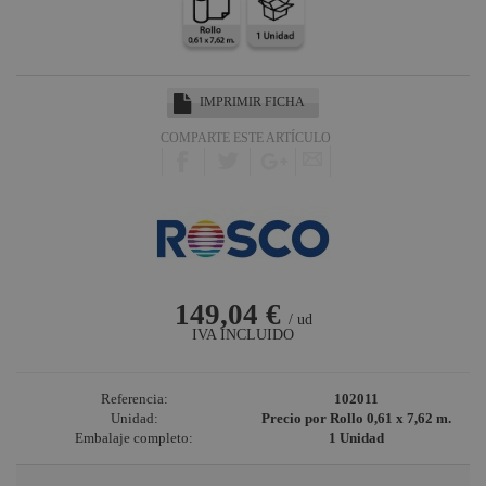
Harting /
Ilme
Factor Rack
Yamaha
IMPRIMIR FICHA
Audio
COMPARTE ESTE ARTÍCULO
Defender
Pasacables
Cameo Light
Socapex
Dirty Rigger
149,04 €
Audiophony
/ ud
IVA INCLUIDO
Contest
Nivoflex
Referencia:
102011
Gravity
Unidad:
Precio por Rollo 0,61 x 7,62 m.
Embalaje completo:
1 Unidad
Aplicaciones
Médicas