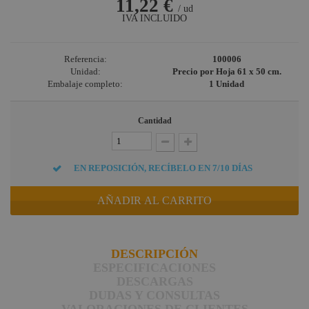
11,22 €
/ ud
Briteq
IVA INCLUIDO
Hilec
Referencia:
100006
JV Case
Unidad:
Precio por Hoja 61 x 50 cm.
LaserworLd
Embalaje completo:
1 Unidad
Grupo
Factor Plus
Cantidad
LEDj -
ELUMEN8
EN REPOSICIÓN, RECÍBELO EN 7/10 DÍAS
Factor Link
Factor Floor
AÑADIR AL CARRITO
Factor Gobo
Nicolaudie
DESCRIPCIÓN
ESPECIFICACIONES
Contrik
DESCARGAS
Audibax
DUDAS Y CONSULTAS
VALORACIONES DE CLIENTES