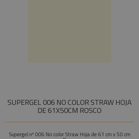
Instalaciones
Procab
+
COMPONENTES ESCENOGRÁFICOS
Audiovisual
Factor
+
MARCAS
Fogger
Estructuras y
Maquinaria
Smoke
Factory
Componentes
escenográficos
Osram
Liquidación
Philips
General
Electric -
Tungsram
Tesa
SUPERGEL 006 NO COLOR STRAW HOJA
Doughty
DE 61X50CM ROSCO
Pioneer DJ
Neutrik -
Rean
Supergel nº 006 No color Straw Hoja de 61 cm x 50 cm