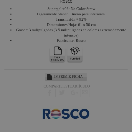
Rosco
Harting /
Ilme
Supergel #06: No Color Straw
Ligeramente blanco. Bueno para interiores.
Factor Rack
Transmisión = 92%
Dimensiones Hoja: 61 x 50 cm
Yamaha
Grosor: 3 milipulgadas (3-5 milipulgadas en colores extremadamente
Audio
intensos)
Defender
Fabricante: Rosco
Pasacables
Cameo Light
Socapex
Dirty Rigger
IMPRIMIR FICHA
Audiophony
COMPARTE ESTE ARTÍCULO
Contest
Nivoflex
Gravity
Aplicaciones
Médicas