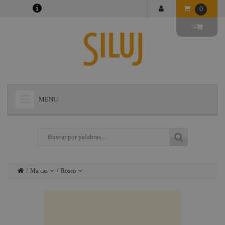
0
MENU
+
LÁMPARAS
+
ILUMINACIÓN
+
CONECTORES
Marcas
Rosco
+
INSTALACIONES
Lámparas
Ushio
+
AUDIOVISUAL
Iluminación
Admiral
+
ESTRUCTURAS Y MAQUINARIA
Conectores
Triton Blue