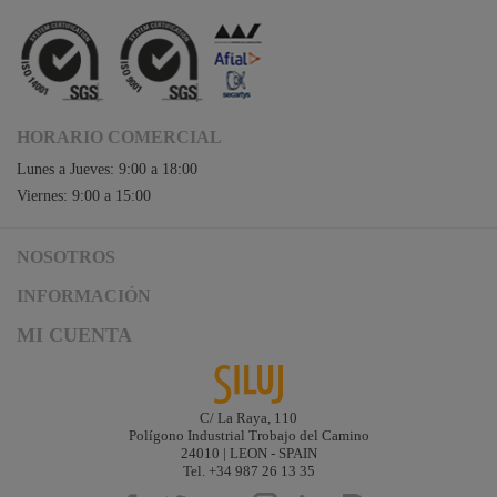
HORARIO COMERCIAL
Lunes a Jueves: 9:00 a 18:00
Viernes: 9:00 a 15:00
NOSOTROS
Acceso a Siluj.net
INFORMACIÓN
Siluj a su servicio
Aviso Legal y Condiciones de Uso
MI CUENTA
Política de Calidad
Términos y Condiciones de Venta
Noticias
Logística y gastos de envío
Descargas
Formas de Pago
C/ La Raya, 110
Contacta
Polígono Industrial Trobajo del Camino
Garantías de Siluj
24010 | LEON - SPAIN
Accesibilidad
Tel. +34 987 26 13 35
Mapa web