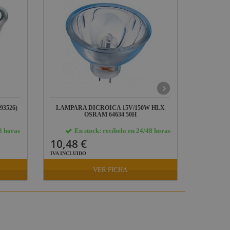
93526)
LAMPARA DICROICA 15V/150W HLX
LAMPARA
OSRAM 64634 50H
8 horas
En stock: recíbelo en 24/48 horas
E
10,48 €
18,19
IVA INCLUIDO
IVA INCLU
VER FICHA