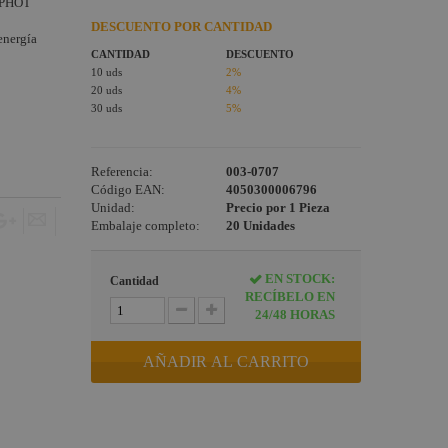
NOPHOT
DESCUENTO POR CANTIDAD
energía
CANTIDAD
DESCUENTO
10 uds
2%
20 uds
4%
30 uds
5%
Referencia:
003-0707
Código EAN:
4050300006796
Unidad:
Precio por 1 Pieza
Embalaje completo:
20 Unidades
EN STOCK:
Cantidad
RECÍBELO EN
24/48 HORAS
AÑADIR AL CARRITO