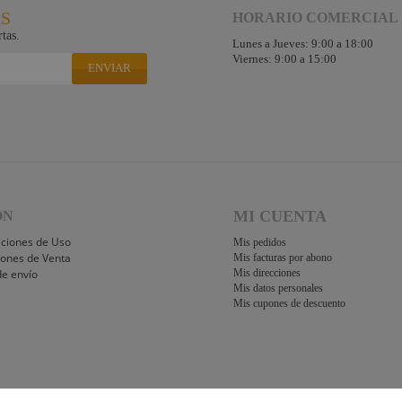
RS
HORARIO COMERCIAL
tas.
Lunes a Jueves: 9:00 a 18:00
Viernes: 9:00 a 15:00
ENVIAR
MI CUENTA
ÓN
iciones de Uso
Mis pedidos
iones de Venta
Mis facturas por abono
de envío
Mis direcciones
Mis datos personales
Mis cupones de descuento