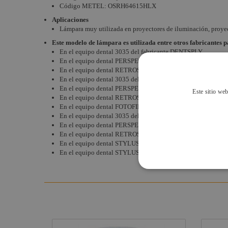
Código METEL:
OSRH64615HLX
Aplicaciones
Lámpara muy utilizada en proyectores de iluminación, proyect
Este modelo de lámpara es utilizada entre otros fabricantes p
En el equipo dental 3035 del fabricante DENTSPLY
En el equipo dental PERSPECTIVE del fabricante DENTSPL
En el equipo dental RETROSPECTIVE del fabricante DEN
En el equipo dental 3035 del fabricante EFOS
En el equipo dental PERSPECTIVE del fabricante EFOS
Este sitio web
En el equipo dental RETROSPECTIVE del fabricante EFOS
En el equipo dental FOTOFILL del fabricante JOHNSON &
En el equipo dental 3035 del fabricante LD CAULK
En el equipo dental PERSPECTIVE del fabricante LD CAUL
En el equipo dental RETROSPECTIVE del fabricante CAUL
En el equipo dental STYLUS 2000 del fabricante SYGNUS
En el equipo dental STYLUS 240 del fabricate SYGNUS I