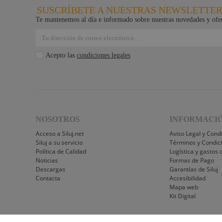
SUSCRÍBETE A NUESTRAS NEWSLETTE
Te mantenemos al día e informado sobre nuestras novedades y ofer
Acepto las
condiciones legales
NOSOTROS
INFORMACI
Acceso a Siluj.net
Aviso Legal y Cond
Siluj a su servicio
Términos y Condic
Política de Calidad
Logística y gastos 
Noticias
Formas de Pago
Descargas
Garantías de Siluj
Contacta
Accesibilidad
Mapa web
Kit Digital