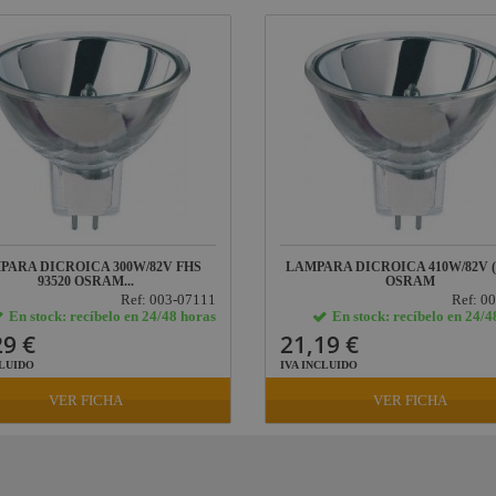
PARA DICROICA 300W/82V FHS
LAMPARA DICROICA 410W/82V (
93520 OSRAM...
OSRAM
Ref: 003-07111
Ref: 0
En stock: recíbelo en 24/48 horas
En stock: recíbelo en 24/4
29 €
21,19 €
CLUIDO
IVA INCLUIDO
VER FICHA
VER FICHA