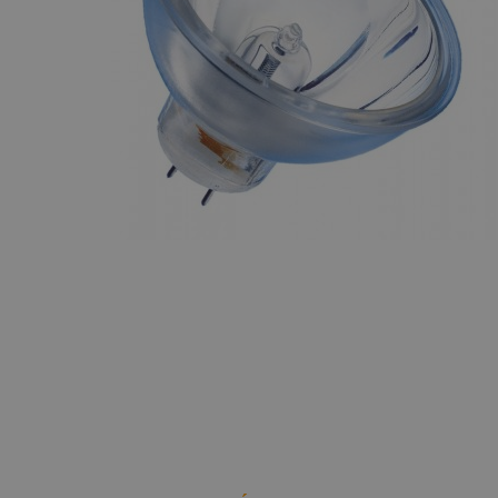
Maquinaria
Halógenas
Teatro y TV
Componentes
escenográficos
Lámparas
Lineales TV
Liquidación
Lámparas
Marcas
Svobodas
Portalámparas
Lámparas
Descarga
Lámparas LED
Lámparas Luz
Negra
Lámparas BIPIN
Lámparas Flash
Lámparas
Fluorescencia
TV