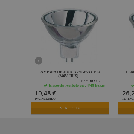
20V ENH
LAMPARA DICROICA 250W/24V ELC
LAM
(64653 HLX)...
: 003-0721
Ref: 003-0709
24/48 horas
En stock: recíbelo en 24/48 horas
10,48 €
26,
IVA INCLUIDO
IVA IN
VER FICHA