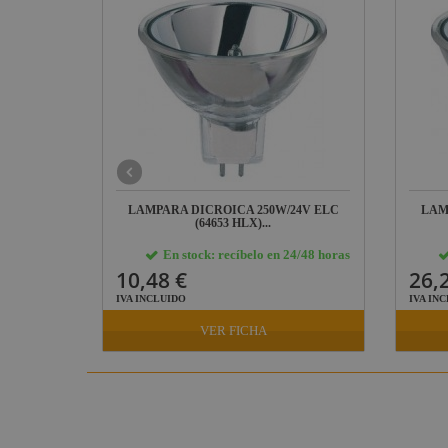
4V GX5.3
LAMPARA DICROICA 250W/24V ELC
LAM
(64653 HLX)...
24/48 horas
En stock: recíbelo en 24/48 horas
10,48 €
26,
IVA INCLUIDO
IVA IN
VER FICHA