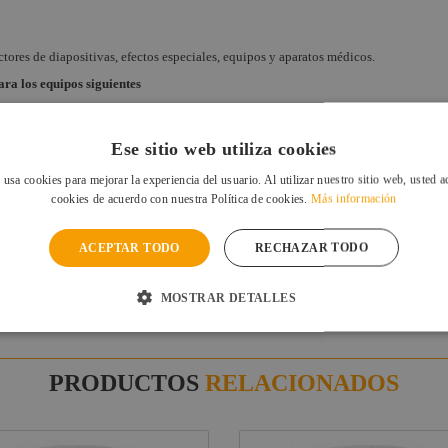
ores de diapositivas, efectos especiales, equipos y aparatos médicos.
ara los equipos siguientes
Y
TSPLY
Ese sitio web utiliza cookies
 usa cookies para mejorar la experiencia del usuario. Al utilizar nuestro sitio web, usted a
cookies de acuerdo con nuestra Política de cookies.
Más información
 JOHNSON
K
ACEPTAR TODO
RECHAZAR TODO
K
 IMAGING
MOSTRAR DETALLES
MAGING
PRODUCTOS
RELACIONADOS