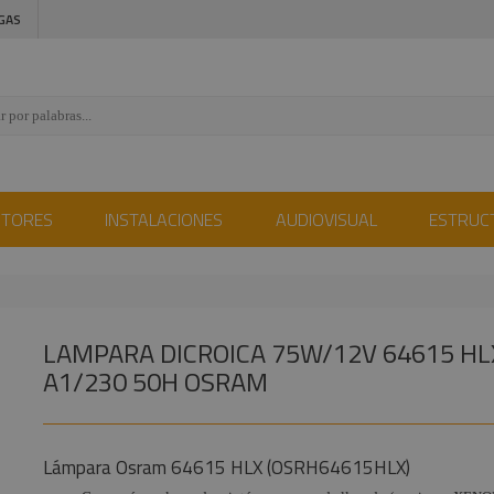
GAS
CTORES
INSTALACIONES
AUDIOVISUAL
ESTRUC
LAMPARA DICROICA 75W/12V 64615 HL
A1/230 50H OSRAM
Lámpara Osram 64615 HLX (OSRH64615HLX)