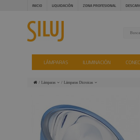
INICIO
LIQUIDACIÓN
ZONA PROFESIONAL
DESCAR
LÁMPARAS
ILUMINACIÓN
CONE
Lámparas
Lámparas Dicroicas
Iluminación
Lámparas tipo
Par
Conectores
Lámparas HPL
Instalaciones
Lámparas
Audiovisual
Compac-GKV
Estructuras y
Lámparas