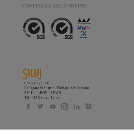
CONFIANZA SILUJ ONLINE
C/ La Raya, 110
Polígono Industrial Trobajo del Camino
24010 | LEON - SPAIN
Tel. +34 987 26 13 35