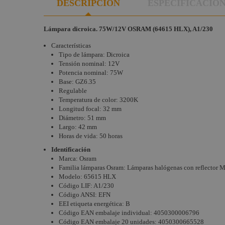
DESCRIPCIÓN
ESPECIFICACIO
Otras
Aplicaciones
Lámpara dicroica. 75W/12V OSRAM (64615 HLX), A1/230
Lámparas HMI
Características
Tipo de lámpara: Dicroica
Tensión nominal: 12V
Potencia nominal: 75W
Base: GZ6.35
Regulable
Temperatura de color: 3200K
Longitud focal: 32 mm
Diámetro: 51 mm
Largo: 42 mm
Horas de vida: 50 horas
Identificación
Marca: Osram
Familia lámparas Osram: Lámparas halógenas con reflector
Modelo: 65615 HLX
Código LIF: A1/230
Código ANSI: EFN
EEI etiqueta energética: B
Código EAN embalaje individual:
4050300006796
Código EAN embalaje 20 unidades:
4050300665528