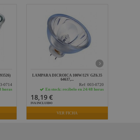
93526)
LAMPARA DICROICA 100W/12V GZ6.35
LAMPAR
64637,...
03-0714
Ref: 003-0720
8 horas
En stock: recíbelo en 24/48 horas
E
18,19 €
26,29
IVA INCLUIDO
IVA INCLU
VER FICHA