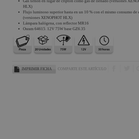
Gas xenón en lugar de criptón como gas de llenado (versiones XE
HLX)
Flujo luminoso superior hasta en un 10 % con el mismo consumo de 
(versiones XENOPHOT HLX)
Lámpara halógena, con reflector MR16
Osram 64615. 12V 75W base GZ6.35
IMPRIMIR FICHA
COMPARTE ESTE ARTÍCULO