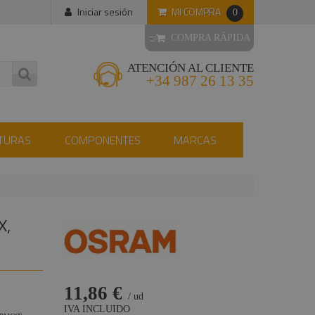
MI COMPRA
Iniciar sesión
0
COMPRA RÁPIDA
ATENCIÓN AL CLIENTE
+34 987 26 13 35
TURAS
COMPONENTES
MARCAS
X,
11,86 €
/ ud
IVA INCLUIDO