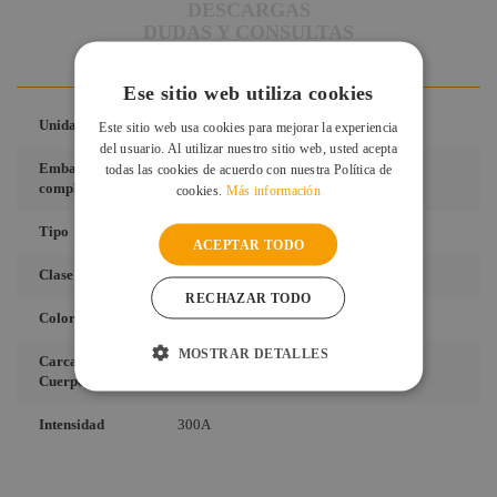
DESCARGAS
DUDAS Y CONSULTAS
VALORACIONES DE CLIENTES
Ese sitio web utiliza cookies
Unidad
Precio por 1 Pieza
Este sitio web usa cookies para mejorar la experiencia
del usuario. Al utilizar nuestro sitio web, usted acepta
Embalaje
todas las cookies de acuerdo con nuestra Política de
1 Unidad
completo
cookies.
Más información
Tipo
Conector
ACEPTAR TODO
Clase
Macho
RECHAZAR TODO
Color
Amarillo
MOSTRAR DETALLES
Carcasa /
Aéreo
Cuerpo
Intensidad
300A