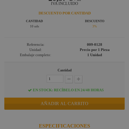
iluminación
IVA INCLUIDO
Conectores
DESCUENTO POR CANTIDAD
para video
CANTIDAD
DESCUENTO
10 uds
3%
Referencia:
009-0128
Unidad:
Precio por 1 Pieza
Embalaje completo:
1 Unidad
Cantidad
EN STOCK: RECÍBELO EN 24/48 HORAS
AÑADIR AL CARRITO
ESPECIFICACIONES