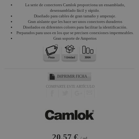
Ethercom
La serie de conectores Camlok proporciona un ensamblado,
desensamblado fácil y rápido.
Conectores
Diseñado para cables de gran tamaño y amperaje.
XLR
Gran aislante que les hace ser unos conectores duraderos
Diseñados en diferentes colores para facilitar la identificación.
Jack, Mini
Preparados para usos en los que se precisen conexiones impermeables.
Jack y
Gran soporte de Amperios
accesorios
Accesorios
XLR
Conectores
eléctricos
IMPRIMIR FICHA
Socapex
COMPARTE ESTE ARTÍCULO
HDMI - USB
Conectores
DMX
Conectores
de sonido
Conectores
20,57 €
para
/ ud