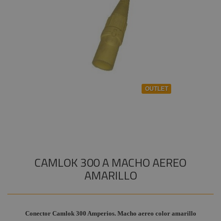
cables
Audiovisual
+
COMPONENTES ESCENOGRÁFICOS
alimentación
Estructuras y
Powerlink
+
MARCAS
Maquinaria
Cetag / CEE
Componentes
escenográficos
Conectores
RCA
Liquidación
OUTLET
Conectores
Marcas
PowerCON
Conectores
audio
Speakon
Conectores
CAMLOK 300 A MACHO AEREO
profesionales
BNC
AMARILLO
Terminadores
y
adaptadores
Conector Camlok 300 Amperios. Macho aereo color amarillo
Conectores