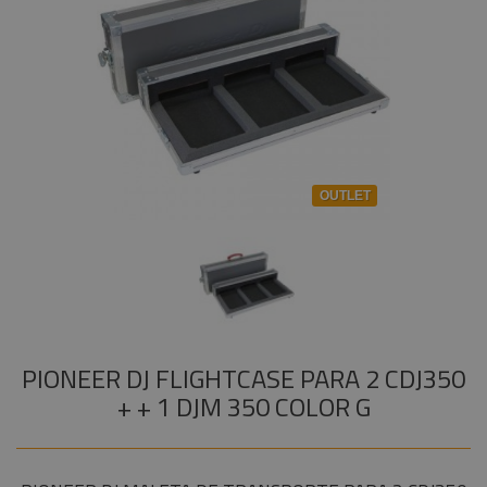
Instalaciones
Iluminacion Outlet
+
COMPONENTES ESCENOGRÁFICOS
Audiovisual
Pioneer Outlet
+
MARCAS
Estructuras y
Pantallas Outlet
Maquinaria
Componentes
escenográficos
OUTLET
Marcas
PIONEER DJ FLIGHTCASE PARA 2 CDJ350
+ + 1 DJM 350 COLOR G