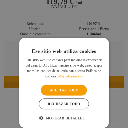
119,79 €
/ ud
IVA INCLUIDO
Referencia:
1019741
Unidad:
Precio por 1 Pieza
Embalaje completo:
1 Unidad
Cantidad
Ese sitio web utiliza cookies
Este sitio web usa cookies para mejorar la experiencia
del usuario. Al utilizar nuestro sitio web, usted acepta
EN STOCK: RECÍBELO EN 24/48 HORAS
todas las cookies de acuerdo con nuestra Política de
cookies.
Más información
AÑADIR AL CARRITO
ACEPTAR TODO
ESPECIFICACIONES
RECHAZAR TODO
DUDAS Y CONSULTAS
VALORACIONES DE CLIENTES
MOSTRAR DETALLES