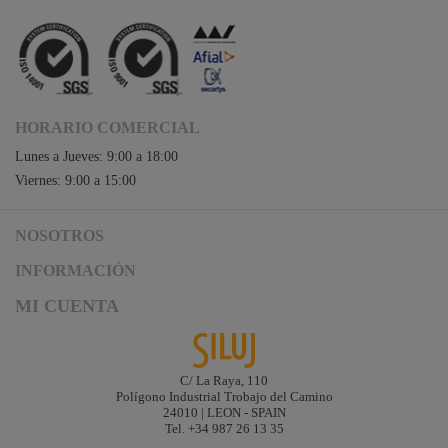
HORARIO COMERCIAL
Lunes a Jueves: 9:00 a 18:00
Viernes: 9:00 a 15:00
NOSOTROS
Acceso a Siluj.net
INFORMACIÓN
Siluj a su servicio
Aviso Legal y Condiciones de Uso
MI CUENTA
Política de Calidad
Términos y Condiciones de Venta
Noticias
Logística y gastos de envío
Descargas
Formas de Pago
C/ La Raya, 110
Contacta
Polígono Industrial Trobajo del Camino
Garantías de Siluj
24010 | LEON - SPAIN
Accesibilidad
Tel. +34 987 26 13 35