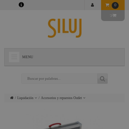
0
MENU
+
LÁMPARAS
+
ILUMINACIÓN
+
CONECTORES
Liquidación
Accesorios y repuestos Outlet
+
INSTALACIONES
Lámparas
Lamparas Outlet
+
AUDIOVISUAL
Iluminación
Video Outlet
+
ESTRUCTURAS Y MAQUINARIA
Conectores
Audio Outlet